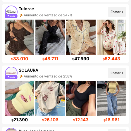
Tulorae
Entrar
Aumento de ventasd de 247%
33.010
48.711
47.590
52.443
$
$
$
$
SOLAURA
Entrar
Aumento de ventasd de 258%
21.390
26.106
12.143
16.961
$
$
$
$