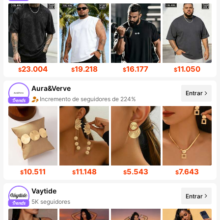
23.004
19.218
16.177
11.050
$
$
$
$
Aura&Verve
Entrar
Incremento de seguidores de 224%
10.511
11.148
5.543
7.643
$
$
$
$
Vaytide
Entrar
5K seguidores