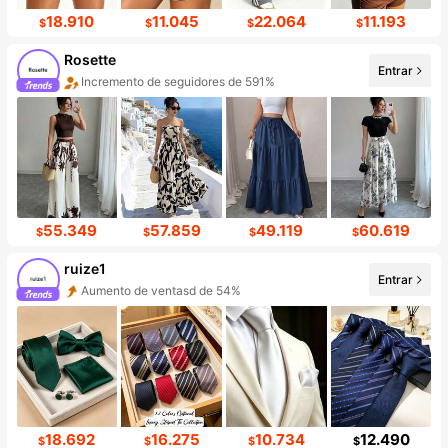
18.910
11.045
22.064
11.193
$
$
$
$
Rosette
Entrar
Incremento de seguidores de 591%
55.349
57.859
49.119
60.619
$
$
$
$
ruize1
Entrar
Aumento de ventasd de 54%
18.692
16.275
10.734
12.490
$
$
$
$