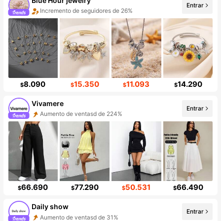
Blue Hour jewelry
Entrar
Incremento de seguidores de 26%
8.090
15.350
11.093
14.290
$
$
$
$
Vivamere
Entrar
Aumento de ventasd de 224%
66.690
77.290
50.531
66.490
$
$
$
$
Daily show
Entrar
Aumento de ventasd de 31%