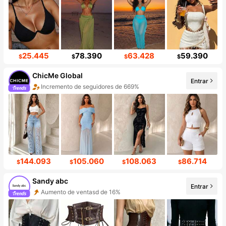
25.445
78.390
63.428
59.390
$
$
$
$
ChicMe Global
Entrar
Incremento de seguidores de 669%
144.093
105.060
108.063
86.714
$
$
$
$
Sandy abc
Entrar
Aumento de ventasd de 16%