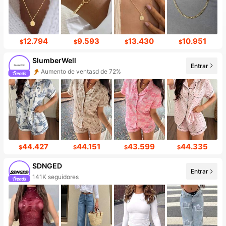
12.794
9.593
13.430
10.951
$
$
$
$
SlumberWell
Entrar
Incremento de seguidores de 29%
44.427
44.151
43.599
44.335
$
$
$
$
SDNGED
Entrar
10+ Nuevo