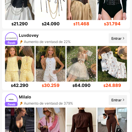
21.290
24.090
11.468
31.794
$
$
$
$
Luvdovey
Entrar
Aumento de ventasd de 22%
42.290
30.259
64.090
24.889
$
$
$
$
Milalo
Entrar
Aumento de ventasd de 379%