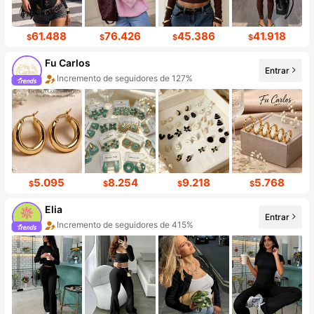
61.488
76.426
45.386
41.918
$
$
$
$
Fu Carlos
Entrar
Incremento de seguidores de 127%
5.095
8.254
9.218
5.768
$
$
$
$
Elia
Entrar
Incremento de seguidores de 415%