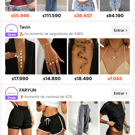
55.946
111.590
36.607
94.190
$
$
$
$
Tavin
Entrar
Incremento de seguidores de 496%
17.990
14.890
18.490
7.043
$
$
$
$
FARYUN
Entrar
Aumento de ventasd de 42%