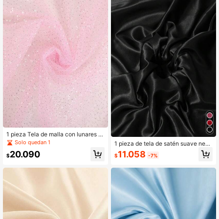
ción de habitaciones
1 pieza Tela de malla con lunares pl
ateados, ropa rígida, material para v
Solo quedan 1
1 pieza de tela de satén suave negr
estuario de escenario, mezcla de al
a, adecuada para vestidos de novi
11.058
20.090
godón y poliéster, empaque de rega
$
-7%
$
a, manualidades DIY, ropa, cortinas,
lo
costura