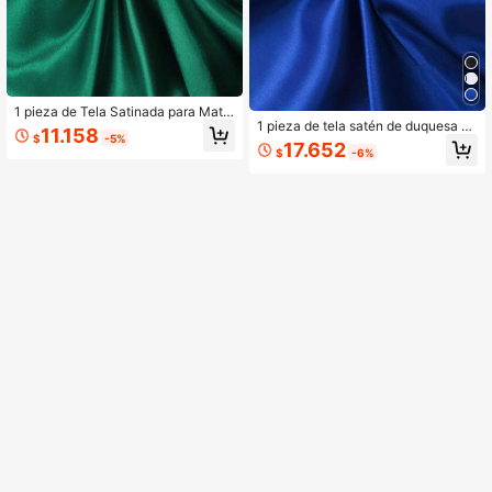
1 pieza de Tela Satinada para Mate
1 pieza de tela satén de duquesa de
rial de Ropa de Joyería Hecha a Ma
11.158
$
-5%
seda artificial para vestido de novia
no de Fiesta de Bodas para Hacer
17.652
$
-6%
DIY
mismo