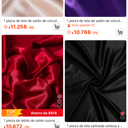
1 pieza de tela de satén de unicolor
1 pieza de tela de satén de unicolor
apta para coser vestidos, cheongsa
suave y sedoso, adecuado para bo
Solo quedan 10
11.258
$
-5%
m, ropa de boda y celebración
das DIY, cortinas, manteles, ropa
10.768
$
-7%
Ahorro de $818
1 pieza de tejido de satén suave, ad
ecuado para vestidos de novia, ma
10.872
1 pieza de tela satinada sedosa y br
$
-7%