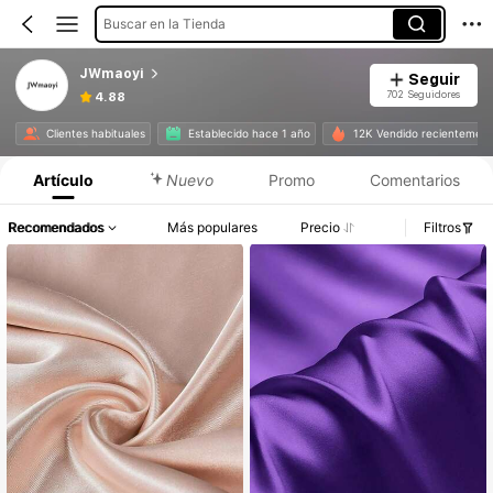
Buscar en la Tienda
JWmaoyi
Seguir
702 Seguidores
4.88
Clientes habituales
Establecido hace 1 año
12K Vendido recientemen
Artículo
Nuevo
Promo
Comentarios
Recomendados
Más populares
Precio
Filtros