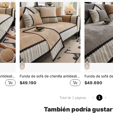
Funda de sofá de chenilla antideslizante para las 4 estaciones, cojín grueso, manta cálida, respaldo, apoyabrazos, alfombrilla para mascotas, almohadilla protectora para sofá de dormitorio/oficina, alfombra decorativa para sofá de 1/2/3/4 plazas, 1 pieza
Funda de sofá de chenilla antideslizante para las 4 estaciones, cojín grueso, manta cálida, respaldo, apoyabrazos, alfombrilla para mascotas, almohadilla protectora para sofá de dormitorio/oficina, alfombra decorativa para sofá de 1/2/3/4 plazas, 1 pieza
$49.190
$49.690
1
Total de 1 páginas
También podría gustar