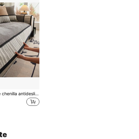
Funda de sofá de chenilla antideslizante para las 4 estaciones, cojín grueso, manta cálida, respaldo, apoyabrazos, alfombrilla para mascotas, almohadilla protectora para sofá de dormitorio/oficina, alfombra decorativa para sofá de 1/2/3/4 plazas, 1 pieza
te