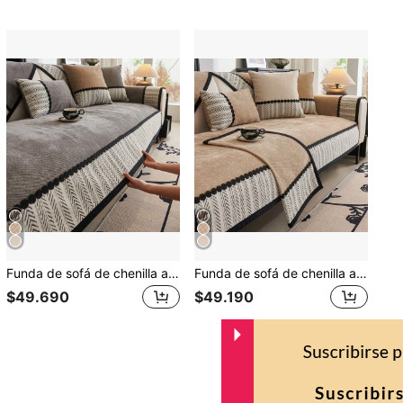
Funda de sofá de chenilla antideslizante para las 4 estaciones, cojín grueso, manta cálida, respaldo, apoyabrazos, alfombrilla para mascotas, almohadilla protectora para sofá de dormitorio/oficina, alfombra decorativa para sofá de 1/2/3/4 plazas, 1 pieza
Funda de sofá de chenilla antideslizante para las 4 estaciones, cojín grueso, manta cálida, respaldo, apoyabrazos, alfombrilla para mascotas, almohadilla protectora para sofá de dormitorio/oficina, alfombra decorativa para sofá de 1/2/3/4 plazas, 1 pieza
$49.690
$49.190