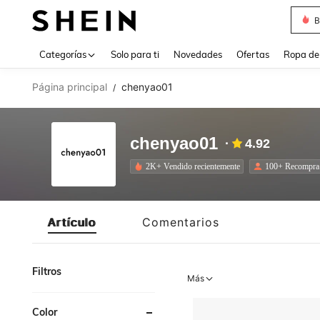
B
Use up 
Categorías
Solo para ti
Novedades
Ofertas
Ropa de
Página principal
chenyao01
/
chenyao01
4.92
2K+ Vendido recientemente
100+ Recompra
Artículo
Comentarios
Filtros
Más
Color