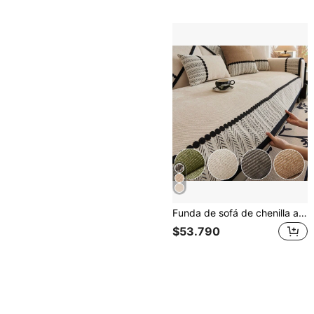
Funda de sofá de chenilla antideslizante para las 4 estaciones, cojín grueso, manta cálida, respaldo, apoyabrazos, alfombrilla para mascotas, almohadilla protectora para sofá de dormitorio/oficina, alfombra decorativa para sofá de 1/2/3/4 plazas, 1 pieza
$53.790