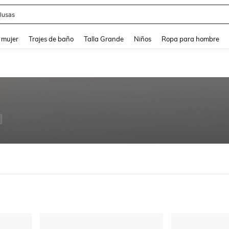
lusas
and down arrow keys to navigate search Búsqueda reciente and Busca y Encuentr
 mujer
Trajes de baño
Talla Grande
Niños
Ropa para hombre