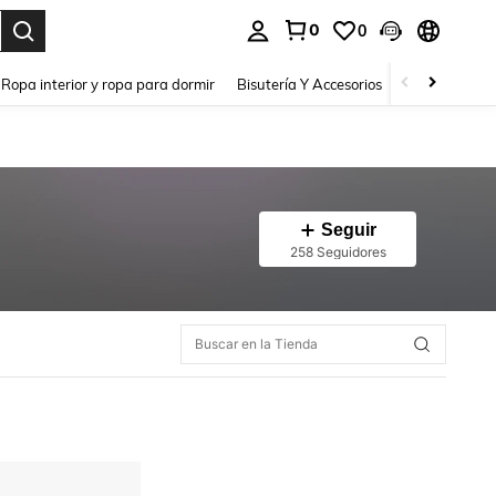
0
0
a. Press Enter to select.
Ropa interior y ropa para dormir
Bisutería Y Accesorios
Zapatos
H
Seguir
258 Seguidores