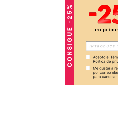
CONSIGUE -25%
Acepto el 
Térm
Política de pr
Me gustaría re
por correo el
para cancelar 