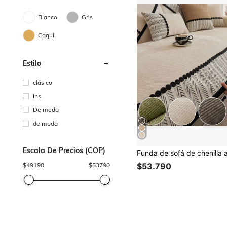
Blanco
Gris
Caqui
Estilo
clásico
ins
De moda
de moda
Escala De Precios (COP)
$
49190
$
53790
$53.790