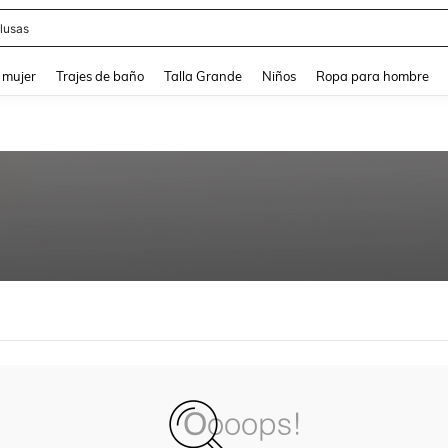
lusas
and down arrow keys to navigate search Búsqueda reciente and Busca y Encuentr
 mujer
Trajes de baño
Talla Grande
Niños
Ropa para hombre