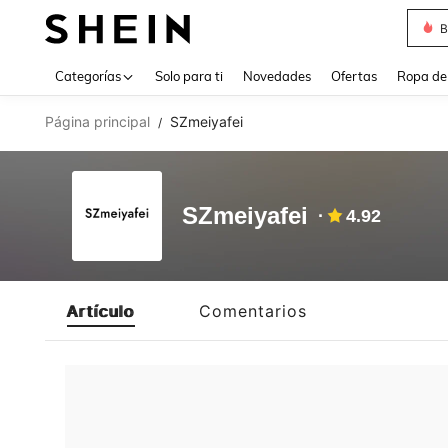
B
Use up 
Categorías
Solo para ti
Novedades
Ofertas
Ropa de
Página principal
SZmeiyafei
/
SZmeiyafei
4.92
Artículo
Comentarios