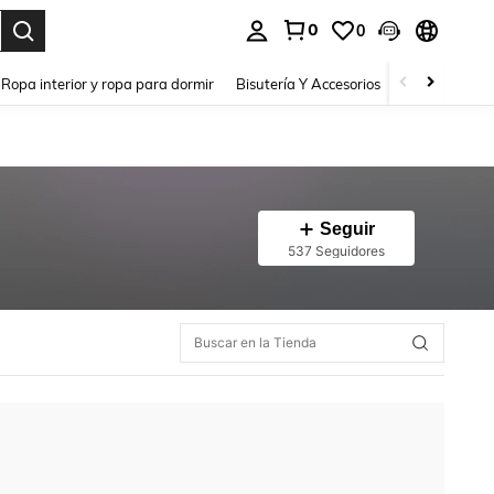
0
0
a. Press Enter to select.
Ropa interior y ropa para dormir
Bisutería Y Accesorios
Zapatos
H
Seguir
537 Seguidores