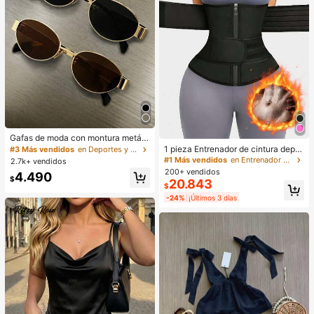
Gafas de moda con montura metáli
ca ovalada/poligonal (media montu
1 pieza Entrenador de cintura depor
#3 Más vendidos
en Deportes y actividades al aire libre
ra), adecuadas para uso diario y act
tivo para mujer, Cinturón de compre
#1 Más vendidos
en Entrenador de cintura deportivo
2.7k+ vendidos
ividades al aire libre
sión, Cinturón de sudoración de sau
200+ vendidos
4.490
na, Recortador de cintura deportiv
$
20.843
$
o, Moldeador de cintura, Cinturón r
eductor de cintura, Entrenador abd
-24%
¡Últimos 3 días
ominal