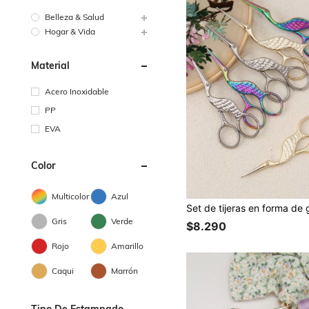
Belleza & Salud
Hogar & Vida
Material
Acero Inoxidable
PP
EVA
Color
Multicolor
Azul
Gris
Verde
$8.290
Rojo
Amarillo
Caqui
Marrón
Tipo De Estampado