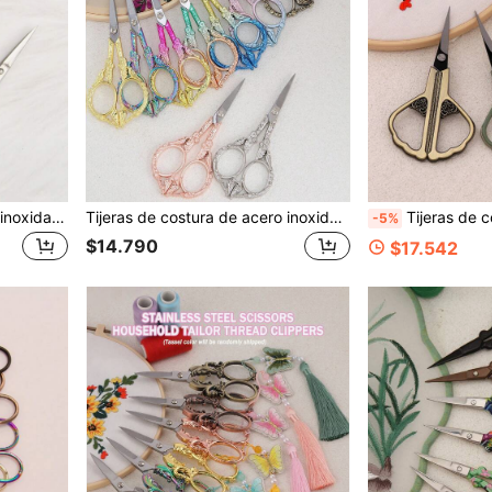
Tijeras pequeñas de acero inoxidable para costura, bordado, trabajo de aguja y corte de tela, tijeras para bordado, tijeras para papel y artesanía, tijeras para pestañas postizas, tijeras para oficina y tijeras de papelería.
Tijeras de costura de acero inoxidable de 4.72 pulgadas, tijeras pequeñas con forma de urraca de aleación de zinc, estilo vintage para bordado, punto de cruz y manualidades, punta delicada y puntiaguda para recortar hilos, adecuadas para uso doméstico, boda, oficina, DIY, punto de cruz, corte de hilo, manualidades de papel y ceremonia del té
Tijeras de costura de acero inoxidable con mango tallado hueco vintage, hojas puntiagudas afiladas para un corte preci
-5%
$14.790
$17.542