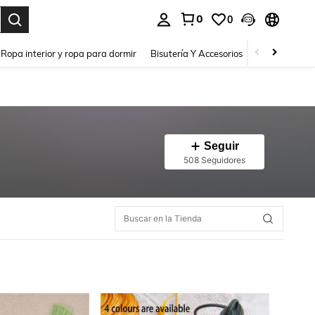
0
0
a. Press Enter to select.
Ropa interior y ropa para dormir
Bisutería Y Accesorios
Zapatos
H
Seguir
508 Seguidores