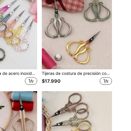
Tijeras de costura de acero inoxidable vintage, tijeras pequeñas con punta afilada hechas a mano, tijeras de bordado, tijeras pequeñas para manualidades adecuadas para cortar tela, bordado, costura y cortar papel de oficina
Tijeras de costura de precisión con forma de cisne elegante, tijeras pequeñas de acero inoxidable con punta afilada para punto de cruz, costura, corte de tela, manualidades DIY, suministros de oficina de papel, recorte de cejas y uso multiusos. Regalo perfecto para entusiastas del DIY. Adecuado para corte de cintas, inauguración de casa, inauguración de negocios, bodas y otras ocasiones festivas.
$17.990