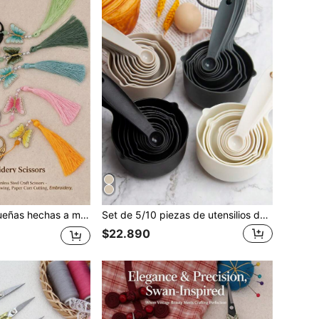
noxidable con forma de guitarra vintage y decoración de borla
Set de 5/10 piezas de utensilios de horneado, incluye taza de medición y combinación de cucharas, cucharas de medir apilables, tazas de medición marcadas, pequeños utensilios de cocina y horneado
$22.890