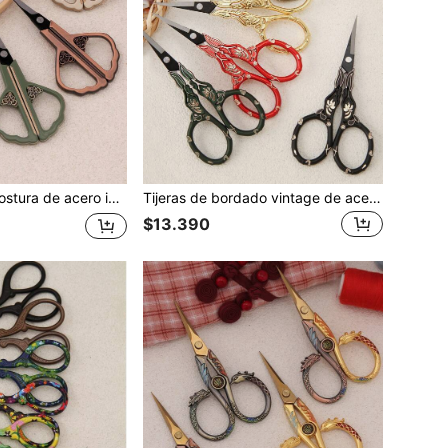
so sin deshilachado, adecuadas para coser, punto de cruz, bordado, papelería/oficina, recorte de cejas, arte del té y colección de entusiastas del estilo oriental
Tijeras de bordado vintage de acero inoxidable, adecuadas para punto de cruz, costura, artes, recorte, recorte de cejas, recorte de pestañas, recorte de nariz y barba, proyectos DIY - Decoración floral de bambú/diseño de orquídeas
$13.390