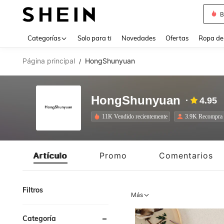
B
Use up 
Categorías
Solo para ti
Novedades
Ofertas
Ropa de
Página principal
HongShunyuan
/
HongShunyuan
4.95
11K Vendido recientemente
3.9K Recompra
Artículo
Promo
Comentarios
Filtros
Más
Categoría