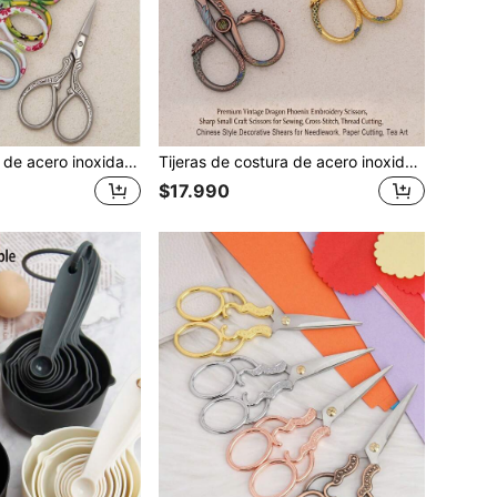
Tijeras pequeñas de acero inoxidable para cortar tela y bordar, adecuadas para cortar tela, bordar, papel y manualidades, pestañas postizas, barba, tijeras de oficina y papelería.
Tijeras de costura de acero inoxidable con diseño de dragón y fénix, tijeras pequeñas afiladas talladas vintage para manualidades, para coser, punto de cruz, cortar hilos, cortar papel, arte del té y amantes de la estética de estilo oriental/hecho a mano. Regalo perfecto para entusiastas del DIY. Adecuado para todas las ocasiones: corte de cinta, inauguración de casa, gran apertura, boda y otros eventos de celebración
$17.990