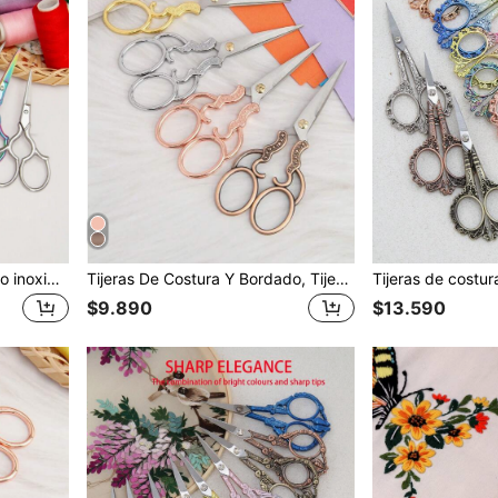
Tijeras de bordado de acero inoxidable de 3.7 pulgadas, tijeras de sastre, tijeras para hilo, tijeras para manualidades/arte, tijeras para cortar papel, tijeras de bordado pequeñas y afiladas, utilizadas para costura, punto de cruz, patchwork, recorte de hilo, regalo perfecto para entusiastas del DIY.
Tijeras De Costura Y Bordado, Tijeras Puntiagudas Vintage De Acero Inoxidable Ideales Para Artesanías, Arte, Hilo, Herramientas De Bricolaje, Corte De Hilo Y Tela
$9.890
$13.590