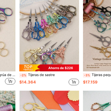
Ahorro de $226
Set de tijeras en forma de grúa de tamaño grande (5,04 pulgadas) y pequeño (4,06 pulgadas), tijeras vintage para manualidades, tijeras para telas de costura, tijeras de bordado, tijera para punto de cruz, tijeras para papel de oficina, tijeras de cejas puntiagudas, tijeras pequeñas multiusos
Tijeras de sastre
Tijeras pequeñas hechas a mano de acero i
-2%
-3%
$14.364
$17.159