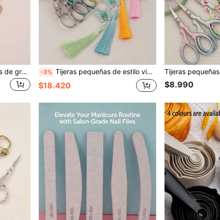
Juego de 2: Tijeras grandes de grulla dorada de 11,6 cm y tijeras pequeñas de grulla dorada de 9,4 cm, estilo vintage para costura, bordado, papel, oficina y arreglo de cejas, multiusos
Tijeras pequeñas de estilo vintage con lirio del valle europeo tallado, hoja de acero inoxidable afilada, mango ergonómico antideslizante de aleación con tallado floral, tijeras de artesanía para costura, corte de hilo, costura, punto de cruz, manualidades DIY. También adecuadas como un regalo exquisito para artesanos.
-3%
$8.990
$18.420