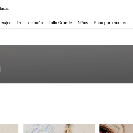
lusas
and down arrow keys to navigate search Búsqueda reciente and Busca y Encuentr
 mujer
Trajes de baño
Talla Grande
Niños
Ropa para hombre