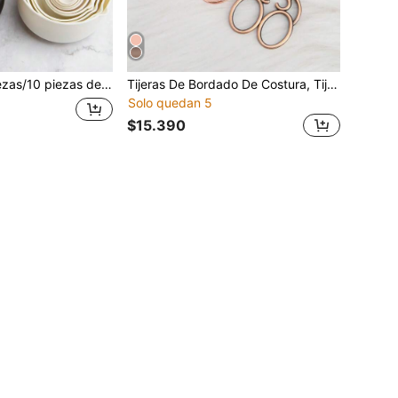
luye taza medidora grande y pequeñas cucharas medidoras con marcas, herramientas de cocina y repostería
Tijeras De Bordado De Costura, Tijeras Afiladas De Punta Puntiaguda De Acero Inoxidable Vintage Para Manualidades, Arte, Costura, Herramientas De Bricolaje, Cortadoras De Hilo Que No Se Oxidan
Solo quedan 5
$15.390