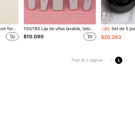
Tijeras de costura vintage con forma de pétalo de 4,7", cizallas afiladas para tela, manualidades, hilo, herramientas DIY, cejas, nariz y recorte de barba, acero inoxidable
100/180 Lija de uñas lavable, tablas de lijado doble cara de formas múltiples, limas para dar forma y pulir las uñas, adecuadas para acrílico, esmalte de gel y uñas naturales, herramientas de manicura de calidad de salón
Set de 5 piezas/10 piezas de tazas y cucharas medidoras apilables, inc
-3%
$10.090
$20.263
1
Total de 1 páginas