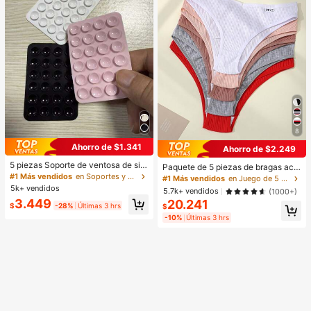
8
Ahorro de $1.341
Ahorro de $2.249
5 piezas Soporte de ventosa de sili
Paquete de 5 piezas de bragas aca
cona para teléfono, Soporte de ven
#1 Más vendidos
en Soportes y accesorios
naladas para mujer, de alta elasticid
#1 Más vendidos
en Juego de 5 piezas Calzoncillos de mujer
tosa para teléfono, Soporte adhesiv
ad, unicolor con diseño de letras, ci
5k+ vendidos
5.7k+ vendidos
(1000+)
o para teléfono, Soporte adhesivo p
ntura baja, para uso diario
3.449
20.241
ara teléfono (Antes de usar, limpie c
$
-28%
Últimas 3 hrs
$
uidadosamente la superficie para a
-10%
Últimas 3 hrs
segurarse de que esté limpia y plan
a. Espere 30 minutos después de p
egar para usar), Imprescindible