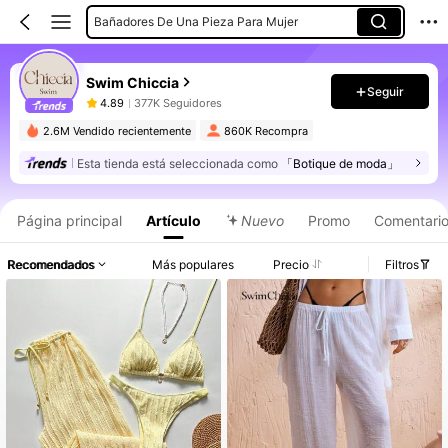
Bañadores De Una Pieza Para Mujer
Bikinis De Talla Grande
Swim Chiccia
Kimonos De Mujer
Seguir
4.89
377K Seguidores
Pareos Para Mujer
2.6M Vendido recientemente
860K Recompra
Sets De Bikini Para Mujer
Esta tienda está seleccionada como
「Botique de moda」
Bañadores De Talla Grande
Blazers De Mujer
Página principal
Artículo
Nuevo
Promo
Comentari
Tankinis Para Mujer
Recomendados
Más populares
Precio
Filtros