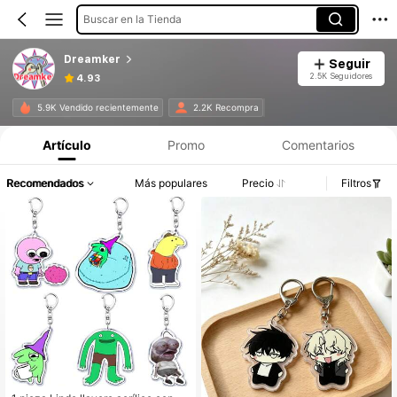
Buscar en la Tienda
Dreamker
Seguir
2.5K Seguidores
4.93
5.9K Vendido recientemente
2.2K Recompra
Artículo
Promo
Comentarios
Recomendados
Más populares
Precio
Filtros