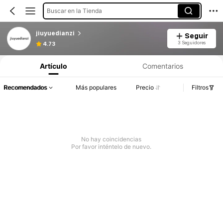
Buscar en la Tienda
jiuyuedianzi
Seguir
3 Seguidores
4.73
Artículo
Comentarios
Recomendados
Más populares
Precio
Filtros
No hay coincidencias
Por favor inténtelo de nuevo.