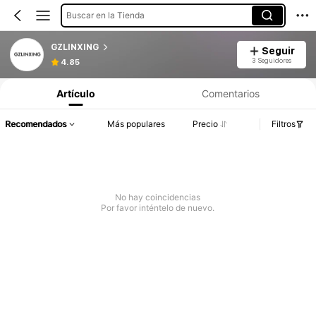
Buscar en la Tienda
GZLINXING
Seguir
3 Seguidores
4.85
Artículo
Comentarios
Recomendados
Más populares
Precio
Filtros
No hay coincidencias
Por favor inténtelo de nuevo.