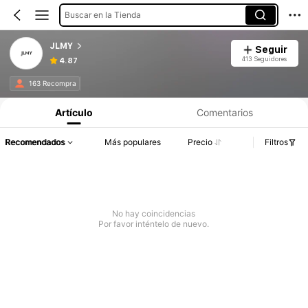
Buscar en la Tienda
JLMY
Seguir
413 Seguidores
4.87
163 Recompra
Artículo
Comentarios
Recomendados
Más populares
Precio
Filtros
No hay coincidencias
Por favor inténtelo de nuevo.