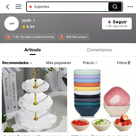
Soportes
jyjqb
Seguir
1.9K Seguidores
4.90
1.4K Vendido recientemente
409 Recompra
Artículo
Comentarios
Recomendados
Más populares
Precio
Filtros
#3 Mejor Calificado
en Soportes
Solo quedan 8