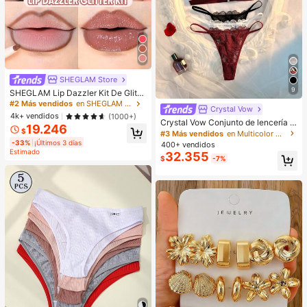
SHEGLAM Store
9
SHEGLAM Lip Dazzler Kit De Glitte
r Labial-Center Stage Lip Combo M
#2 Más vendidos
en SHEGLAM Maquillaje
Crystal Vow
arca De Belleza CosméTica Maquill
4k+ vendidos
(1000+)
aje Para Mujeres Y NiñAs
Crystal Vow Conjunto de lencería s
19.246
exy de 6 piezas con encaje y patch
$
#3 Más vendidos
en Multicolor Conjuntos de sujetador y braguita pa
work con cierre delantero para muj
-33%
¡Últimos 3 días
400+ vendidos
eres
Estimado
32.355
$
-7%