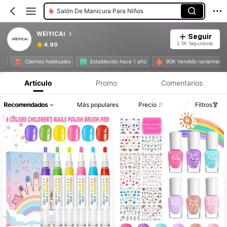
Salón De Manicura Para Niños
WEIYICAI
Seguir
2.5K Seguidores
4.90
o
Clientes habituales
Establecido hace 1 año
80K Vendido recientemen
Artículo
Promo
Comentarios
Recomendados
Más populares
Precio
Filtros