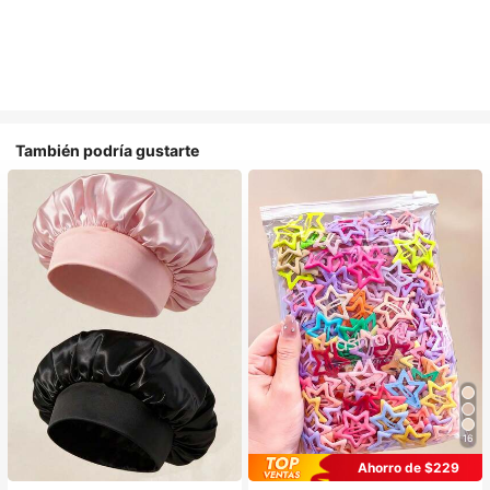
También podría gustarte
16
#1 Más vendidos
en Multicolor Gorros para el pelo para mujer
#1 Más vendidos
en Aleación De Hierro Accesorios para el cabello d
Ahorro de $229
Establecido hace 1 año
¡Casi agotado!