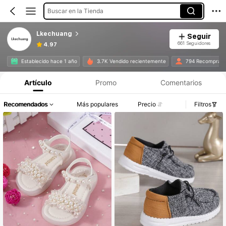
Buscar en la Tienda
Lkechuang
Seguir
661 Seguidores
4.97
Establecido hace 1 año
3.7K Vendido recientemente
794 Recompra
Artículo
Promo
Comentarios
Recomendados
Más populares
Precio
Filtros