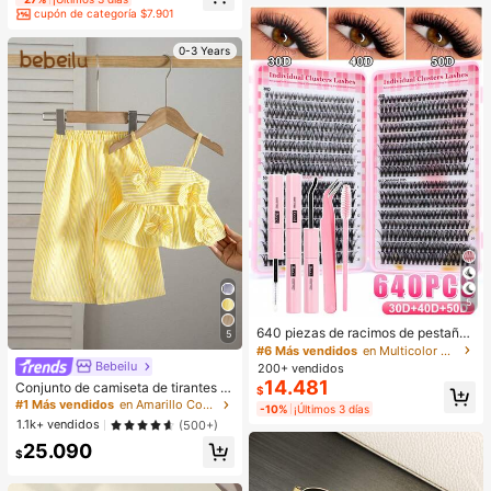
cupón de categoría $7.901
0-3 Years
5
640 piezas de racimos de pestañas
5
DIY de un solo tallo, extensiones de
#6 Más vendidos
en Multicolor Kits de pestañas postizas y adhesivo
pestañas voluminosas y esponjosa
Bebeilu
200+ vendidos
s con rizo D, diseño de longitud mixt
14.481
Conjunto de camiseta de tirantes c
$
a de 8-16 mm, adecuado para diver
on lazo decorativo y pantalones de
#1 Más vendidos
en Amarillo Conjuntos para niñas
sos looks de maquillaje, juego para
-10%
¡Últimos 3 días
cintura elástica a rayas, estilo casu
agrandar los ojos que incluye pega
1.1k+ vendidos
(500+)
al de vacaciones para bebé niña
mento para pestañas, pinzas, pesta
25.090
ñas ligeras, alta relación costo-ren
$
dimiento, perfecto para maquillaje d
e principiantes, adecuado para uso