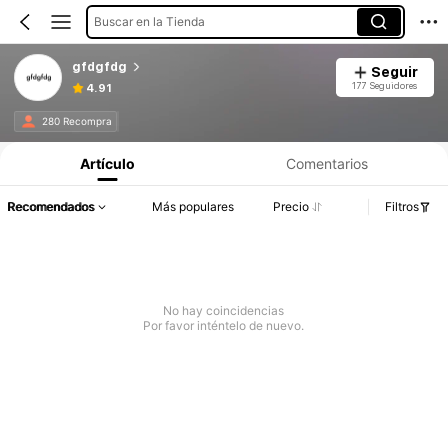
Buscar en la Tienda
gfdgfdg
Seguir
177 Seguidores
4.91
280 Recompra
Artículo
Comentarios
Recomendados
Más populares
Precio
Filtros
No hay coincidencias
Por favor inténtelo de nuevo.