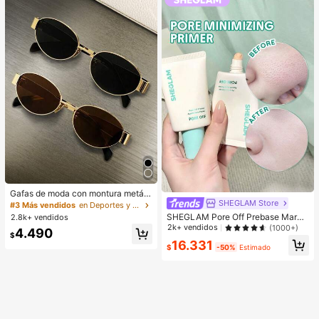
Gafas de moda con montura metáli
SHEGLAM Store
ca ovalada/poligonal (media montu
#3 Más vendidos
en Deportes y actividades al aire libre
ra), adecuadas para uso diario y act
SHEGLAM Pore Off Prebase Marca
2.8k+ vendidos
ividades al aire libre
de Belleza Cosmética Maquillaje p
2k+ vendidos
(1000+)
4.490
$
ara Mujeres y Niñas
16.331
$
-50%
Estimado