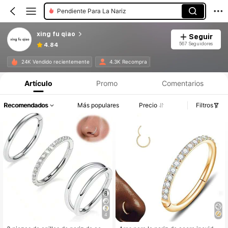
Pendiente Para La Nariz
xing fu qiao
Seguir
567 Seguidores
4.84
24K Vendido recientemente
4.3K Recompra
Artículo
Promo
Comentarios
Recomendados
Más populares
Precio
Filtros
4