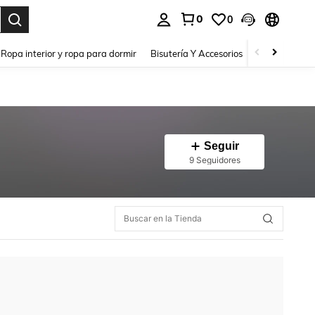
0
0
a. Press Enter to select.
Ropa interior y ropa para dormir
Bisutería Y Accesorios
Zapatos
H
Seguir
9 Seguidores