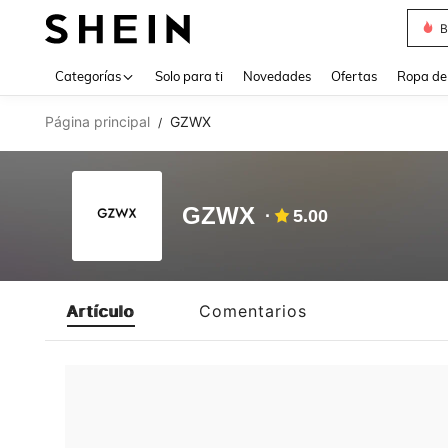
B
Use up 
Categorías
Solo para ti
Novedades
Ofertas
Ropa de
Página principal
GZWX
/
GZWX
5.00
Artículo
Comentarios