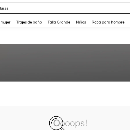
lusas
and down arrow keys to navigate search Búsqueda reciente and Busca y Encuentr
 mujer
Trajes de baño
Talla Grande
Niños
Ropa para hombre