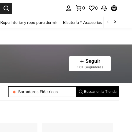
0
0
a. Press Enter to select.
Ropa interior y ropa para dormir
Bisutería Y Accesorios
Zapatos
H
Seguir
1.6K Seguidores
Carpetas Con Relieves
Brochas De Pîntura
Papel De Portada
Fundas Y Bolsas Para Archivos
Borradores Eléctricos
Buscar en la Tienda