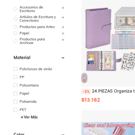
Accesorios de
Escritorio
Artíulos de Escritura y
Correctores
Productos para Artes
Papel
Productos para
Archivar
Material
Policloruro de vinilo
PP
Poliuretano
24 PIEZAS Organiza tus finanzas con estilo: Carpeta de presupuesto con sobres con cremallera y hojas de gastos, de vuelta a la escuela, útiles escolares, plan de ahorro, plan de a
-3%
Papel
$13.182
Poliamida
PET
Ver Más
Color