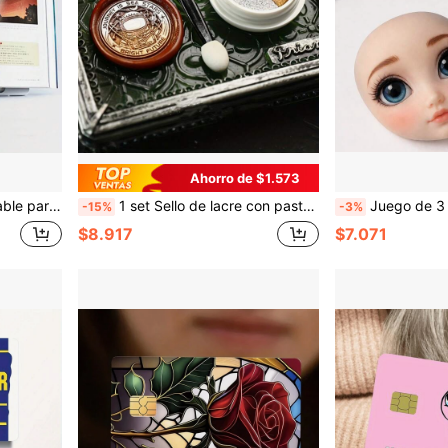
Ahorro de $1.573
de pintura, suministros escolares esenciales para la vuelta a la escuela
1 set Sello de lacre con pasta de colores, pasta de laca de fuego para sellos, accesorios DIY de sellos de pintura de fuego, decoración de scrapbooking (no incluye el bloque de cera) Vuelta a clases
Juego de 3 pinceles de detalle fino - Cerdas sintéticas, mango ergonómico de col
-15%
-3%
$8.917
$7.071