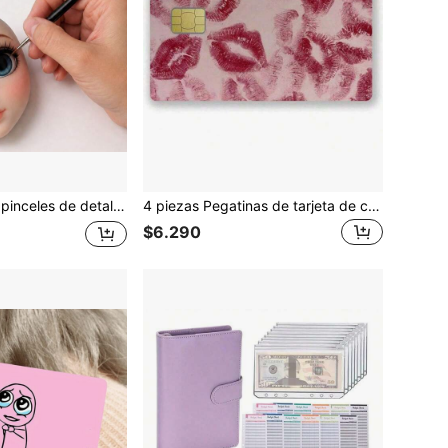
a de rata, adecuado para artistas, regreso a la escuela, regreso a la escuela, útiles escolares, o juego de 9 piezas
4 piezas Pegatinas de tarjeta de crédito con estampado de labios, protectores de tarjeta de débito de vinilo ultradelgados, resistentes al agua y a las arrugas, removibles, útiles escolares
$6.290