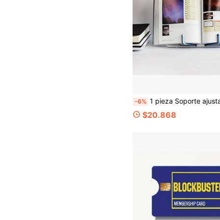
1 pieza Soporte ajustable para lectura de libros, material de plástico, soporte de lectura multifuncional minimalista, adecuado para lectura, aprendizaje, partituras musicales, libros de texto, suministros 
-6%
$20.868