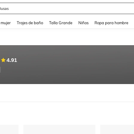
lusas
and down arrow keys to navigate search Búsqueda reciente and Busca y Encuentr
 mujer
Trajes de baño
Talla Grande
Niños
Ropa para hombre
4.91