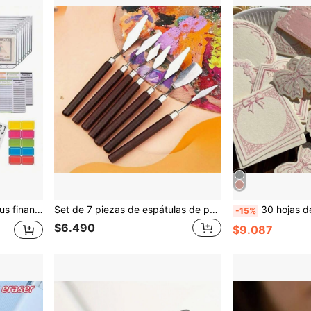
horro quincenal, plan de ahorro de 10,000, estrategia de ahorro
Set de 7 piezas de espátulas de paleta de acero inoxidable, raspadores, herramientas de pintura artística con mango de madera, esenciales para estudiantes, artistas, Halloween, vuelta al cole, suministros de aprendizaje, disponible en sets de 6 piezas o 1 pieza
30 hojas de bloc de notas de especialidad de papel de vaca engrosado con relieve de imp
-15%
$6.490
$9.087