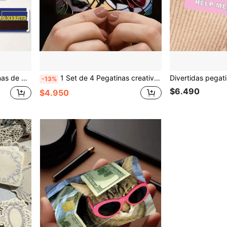
 fácil de aplicar, removible, personalizable, 4 piezas/1 pieza
1 Set de 4 Pegatinas creativas e interesantes para tarjetas de crédito con patrones, anti-huellas dactilares y anti-arañazos, ultra delgadas, impermeables, adecuadas para tarjetas de débito, de transporte y pegatinas de tarjetas de crédito, Día de San Valentín, Regalos, 4 piezas/1 pieza
-13%
$6.490
$4.950