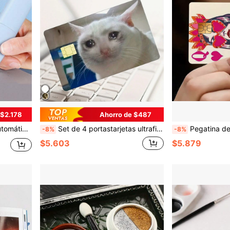
 $2.178
Ahorro de $487
uidas), temporada de regreso a clases
Set de 4 portastarjetas ultrafinos con diseño de gato - Impermeables, resistentes a arañazos, pegatinas antideslizantes de PVC, adecuados para tarjetas de crédito y tarjetas de identificación, esenciales para volver a la escuela, útiles escolares
Pegatina de tarjeta de crédito con diseño de carta de la reina de corazones rosa, adecuada para tarjetas EBT, de
-8%
-8%
$5.603
$5.879