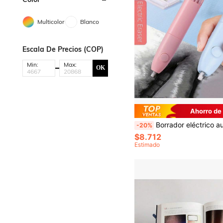
Multicolor
Blanco
Escala De Precios (COP)
Min:
Max:
OK
Ahorro de
Borrador eléctrico automático para estudiantes - Borra fácilmente los grafitis sin dejar marcas (Baterías no incl
-20%
$8.712
Estimado