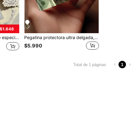
 $1.648
ura para decoración de diario, papel de artesanía
Pegatina protectora ultra delgada, resistente al agua, resistente a los arañazos y antideslizante para tarjetas de crédito y tarjetas de identificación
$5.990
1
Total de 1 páginas