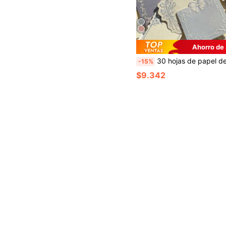
Ahorro de
30 hojas de papel de especialidad grueso con relieve en estilo retro, con un marco de lazo floral, estilo Ins, tarjeta de notas escrit
-15%
$9.342