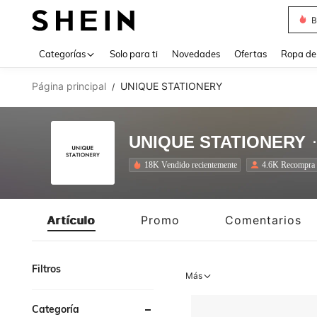
B
Use up 
Categorías
Solo para ti
Novedades
Ofertas
Ropa de
Página principal
UNIQUE STATIONERY
/
UNIQUE STATIONERY
18K Vendido recientemente
4.6K Recompra
Artículo
Promo
Comentarios
Filtros
Más
Categoría