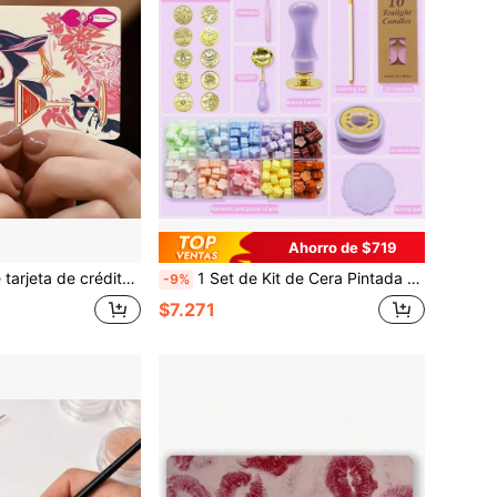
Ahorro de $719
 transporte, llaves, tarjetas de crédito, tarjetas de débito, protección de tarjetas bancarias, sin burbujas, de alta calidad, diseñada para tarjetas pequeñas
1 Set de Kit de Cera Pintada con Llama, Kit de Derretido de Cuentas de Cera, Incluye Materiales para Scrapbooking, Tarjetas y Sobres, Adecuado para Manualidades DIY, Invitaciones de Cumpleaños, Bodas, Vuelta al Colegio, etc.
-9%
$7.271