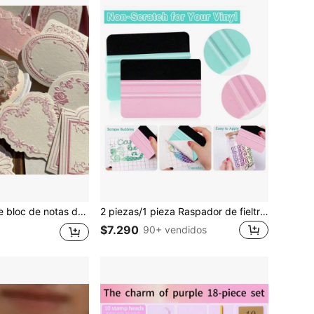
resión retro y marco detallado de lazo floral, estilo 'Ins', tarjeta de nota escribible para decoración de diario, papel de artesanía
2 piezas/1 pieza Raspador de fieltro, Raspador de vinilo, Herramienta de pintura de calcomanías gráficas, Fabricación de logotipos DIY, Perfecto para aplicación de vinilo, Scrapbooking, Manualidades de papel, Fabricación de tarjetas, Costura, Letras, Silueta, Relieve, Etc., Regalo perfecto para entusiastas de las manualidades durante la temporada de regreso a la escuela
$7.290
90+ vendidos