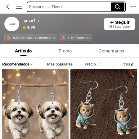
Buscar en la Tienda
lanze7
Seguir
583 Seguidores
4.88
8.3K Vendido recientemente
4.8K Recompra
Artículo
Promo
Comentarios
Recomendados
Más populares
Precio
Filtros