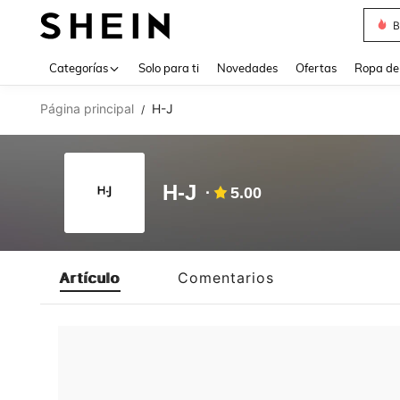
B
Use up 
Categorías
Solo para ti
Novedades
Ofertas
Ropa de
Página principal
H-J
/
H-J
5.00
Artículo
Comentarios