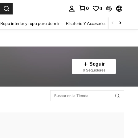
0
0
a. Press Enter to select.
Ropa interior y ropa para dormir
Bisutería Y Accesorios
Zapatos
H
Seguir
9 Seguidores