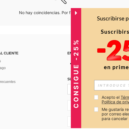
No hay coincidencias. Por favor inténtalo de nuevo.
CONSIGUE -25%
AL CLIENTE
ENCUÉNTRANOS EN
s
Pago
SUSCRÍBETE PARA RECIBIR OFERTA
recuentes
Acepto el 
Térm
Política de pr
CO + 57
Me gustaría re
por correo el
para cancelar 
CO + 57