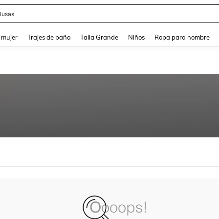
lusas
and down arrow keys to navigate search Búsqueda reciente and Busca y Encuentr
 mujer
Trajes de baño
Talla Grande
Niños
Ropa para hombre