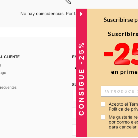
No hay coincidencias. Por favor inténtalo de nuevo.
CONSIGUE -25%
AL CLIENTE
ENCUÉNTRANOS EN
s
Pago
SUSCRÍBETE PARA RECIBIR OFERTA
recuentes
Acepto el 
Térm
Política de pr
CO + 57
Me gustaría re
por correo el
para cancelar 
CO + 57