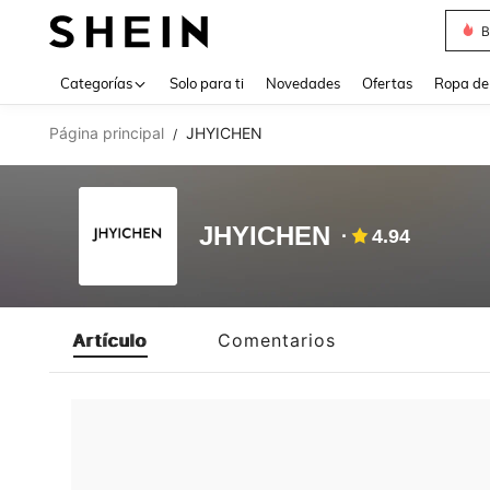
B
Use up 
Categorías
Solo para ti
Novedades
Ofertas
Ropa de
Página principal
JHYICHEN
/
JHYICHEN
4.94
Artículo
Comentarios