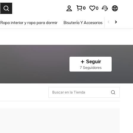
0
0
a. Press Enter to select.
Ropa interior y ropa para dormir
Bisutería Y Accesorios
Zapatos
H
Seguir
7 Seguidores