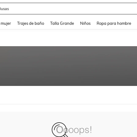
lusas
and down arrow keys to navigate search Búsqueda reciente and Busca y Encuentr
 mujer
Trajes de baño
Talla Grande
Niños
Ropa para hombre