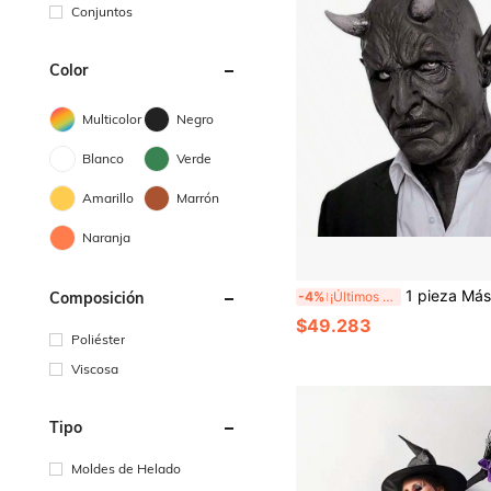
Conjuntos
Color
Multicolor
Negro
Blanco
Verde
Amarillo
Marrón
Naranja
1 pieza Máscara de Cuernos de Diablo Cosplay Terror Demonio Asesino Cubierta de Cabeza de Látex, A
Composición
-4%
¡Últimos 2 días
$49.283
Poliéster
Viscosa
Tipo
Moldes de Helado