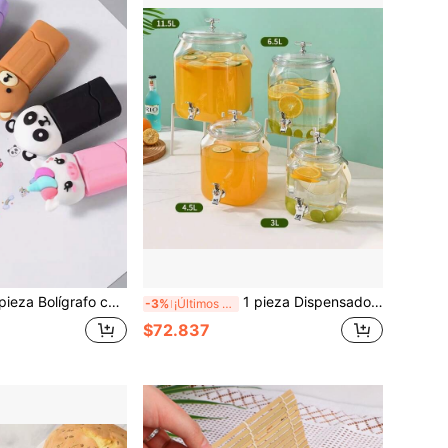
afo con sello rodante de patrón, múltiples diseños coloridos, para diseño de sellos de scrapbooking, vuelta a la escuela
1 pieza Dispensador de agua fría con grifo, cubeta para bebidas sin soporte, cubeta para agua de limón/té, jarra para jugo, entrega en caja, no deformable
-3%
¡Últimos 3 días
$72.837