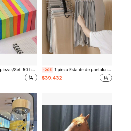
Libro, Bloc de notas publicitarios lindos, Notas adhesivas creativas para estudiantes, Notas de recordatorio, Pegatinas de entrega de papelería, Útiles escolares para el regreso a la escuela
1 pieza Estante de pantalones multicapa de acero inoxidable, percha de ropa plegable para armario, estante de almacenamiento de pantalones, organizador sin deslizamiento perfecto
-20%
$39.432