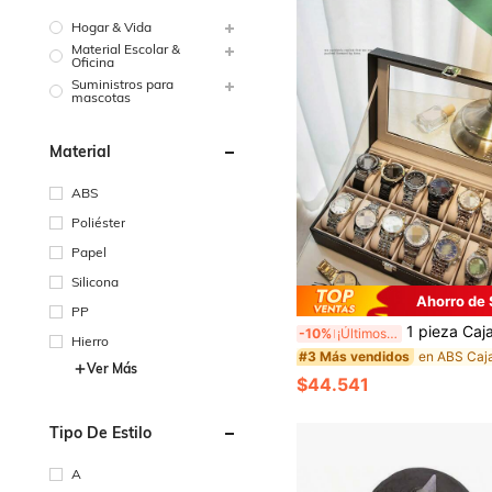
Hogar & Vida
Material Escolar &
Oficina
Suministros para
mascotas
Material
ABS
Poliéster
Papel
Silicona
Ahorro de
PP
1 pieza Caja de reloj premium, Caja de reloj de 3/6/12 ranuras, Caja de almacenamiento de relojes, Estuche de exhibición de joyas, Caja de exhibi
-10%
¡Últimos 3 días
Hierro
#3 Más vendidos
Ver Más
$44.541
Tipo De Estilo
A