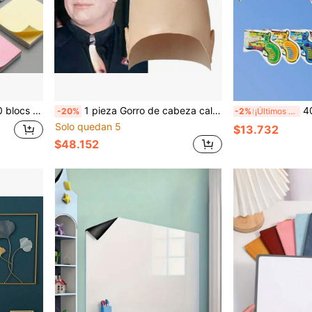
s de papelería vibrantes para oficina y estudiantes, útiles escolares
1 pieza Gorro de cabeza calva alta, piel calva, accesorio de disfraz de Halloween, máscara de cabeza de caballo, cubierta de cabeza de alienígena PU divertida y novedosa (Máscara de cabeza de caballo, como estos productos son hechos a mano, cada uno es ligeramente diferente, pero generalmente son los mismos. Se envían al azar)
40 piezas/20 p
-20%
-2%
¡Últimos 2 días
Solo quedan 5
$13.732
$48.152