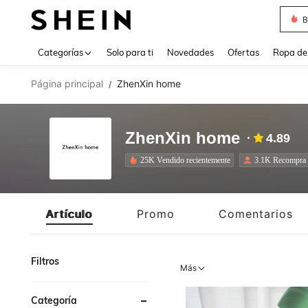
J
Use up 
Categorías
Solo para ti
Novedades
Ofertas
Ropa de
Página principal
ZhenXin home
/
ZhenXin home
4.89
25K Vendido recientemente
3.1K Recompra
Artículo
Promo
Comentarios
Filtros
Más
Categoría