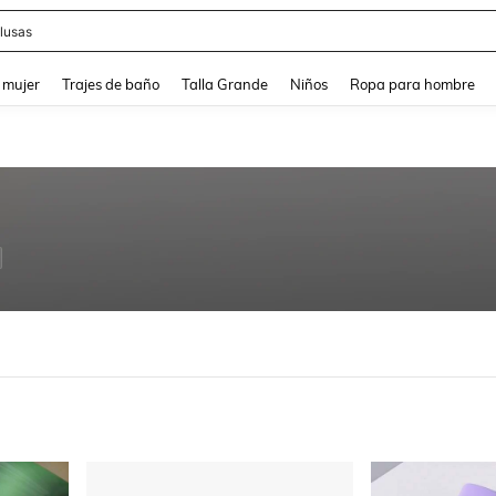
eans
and down arrow keys to navigate search Búsqueda reciente and Busca y Encuentr
 mujer
Trajes de baño
Talla Grande
Niños
Ropa para hombre