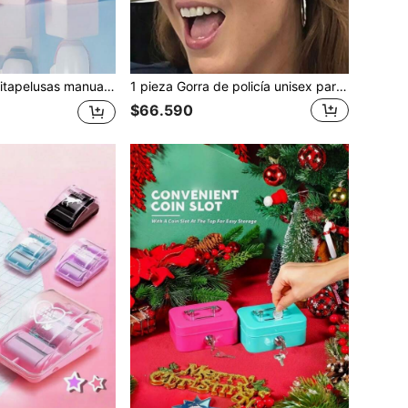
 fácilmente el pelo de mascotas y el polvo del hogar, compacto y portátil
1 pieza Gorra de policía unisex para juego de rol, accesorio de disfraz divertido para fiesta de Navidad y uniforme sexy
$66.590