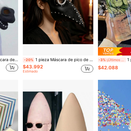
ista, adecuada para fiestas de Navidad, cosplay y otras ocasiones
1 pieza Máscara de pico de pájaro negra de Halloween, popular máscara de pico de pájaro de doctor de la peste estilo steampunk
1 pieza Botella de agu
-20%
-3%
¡Últimos 3 días
$43.992
$42.088
Estimado