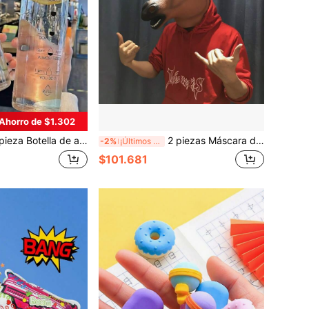
Ahorro de $1.302
a de vidrio borosilicato inspiradora, 700 ml/1000 ml - a prueba de fugas y portátil con marcas de tiempo y frases motivacionales, de alta calidad y reutilizable para exteriores, campamento, fitness
2 piezas Máscara de cabeza de caballo divertida, accesorio de cabeza de caballo para cosplay, máscara de cabeza de caballo animal para Halloween
-2%
¡Últimos 2 días
$101.681