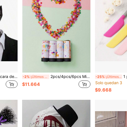
ccesorio de Disfraz de Cara de Fantasma Aterradora para Halloween
2pcs/4pcs/6pcs Mini Cañón de Confeti, Tubo de Rociador de Flores Manual para Cumpleaños, Adecuado para Fiesta de Cumpleaños
1 pieza Raspador d
-2%
¡Últimos 2 días
-25%
¡Últimos 2 días
Solo quedan 3
$11.664
$9.668