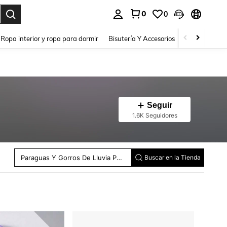
0
0
a. Press Enter to select.
Ropa interior y ropa para dormir
Bisutería Y Accesorios
Zapatos
H
Seguir
1.6K Seguidores
Pizarras
Boles Y Botellas De Viaje Para Mascotas
Herramientas Para Sushi
Pegatinas Para La Pared
Notas Adhesivas
Paraguas Y Gorros De Lluvia Paraguas
Buscar en la Tienda
Adornos Colgantes Decorativos