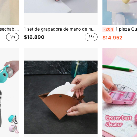
100 piezas/Set Parches desechables de tela no tejida invisible para el sudor, parches blancos simples para absorber el sudor de las axilas
1 set de grapadora de mano de metal color macarrón N.º 10, grapadora potente para embalaje para llevar, grapadora de tamaño pequeño para oficina, útiles escolares, de vuelta al colegio
1 pieza Quitapelusas manual lavable, elimina
-20%
$16.890
$14.952