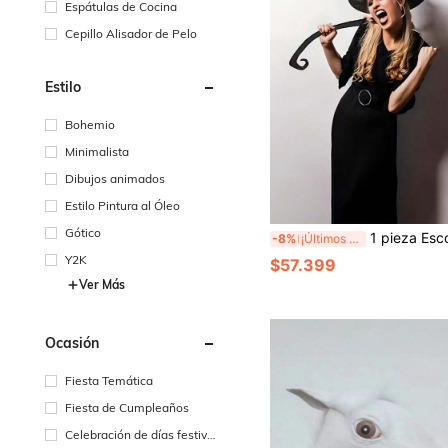
Espátulas de Cocina
Cepillo Alisador de Pelo
Estilo
Bohemio
Minimalista
Dibujos animados
Estilo Pintura al Óleo
Gótico
1 pieza Escoba de bruja con cinta, adecuada para escoba de bruja malvada de Halloween, fiesta de disfraces, a
-8%
¡Últimos 3 días
Y2K
$57.399
Ver Más
Ocasión
Fiesta Temática
Fiesta de Cumpleaños
Celebración de días festivo