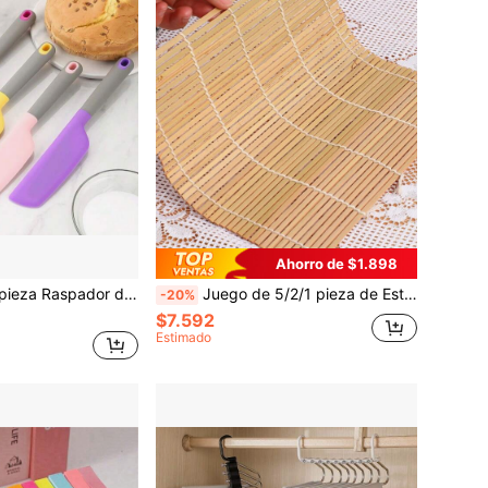
Ahorro de $1.898
e silicona, Cuchillo para pan de una sola pieza, Cuchillo grande para mezclar ensalada, Esparcidor de mantequilla para hornear, Espátula para pastel de crema
Juego de 5/2/1 pieza de Estera para enrollar sushi, Rodillo de bambú para algas de sushi, Herramientas hechas a mano para hacer sushi (Elemento grande, ref. Fig. 8)
-20%
$7.592
Estimado