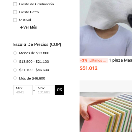
s
Fiesta de Graduación
Fiesta Retro
festival
Ver Más
Escala De Precios (COP)
Menos de $13.800
1 pieza Máscara de cabeza de caballo de látex - Máscara de disfraz de cabeza de caballo marrón real
-3%
¡Últimos 3 días
$13.800 - $21.100
$51.012
$21.100 - $46.600
Más de $46.600
Min:
Max:
OK