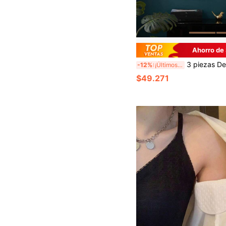
Ahorro de
3 piezas Decoración de pared de metal dorado en forma de hojas de árbol, arte de pared 3D colga
-12%
¡Últimos 3 días
$49.271