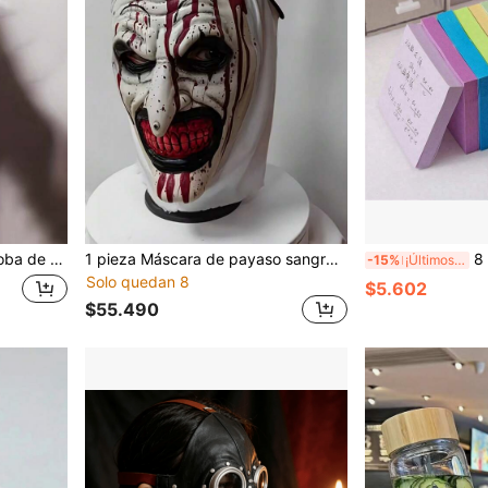
ccesorio de cabina de fotos, accesorio de decoración de Halloween
1 pieza Máscara de payaso sangrante de terror de Halloween, perfecta para Halloween, Navidad, accesorios de actuación en fiestas de disfraces y eventos de terror con temática de fiesta
8 piezas/Set, 50 hojas/
-15%
¡Últimos 3 días
Solo quedan 8
$5.602
$55.490