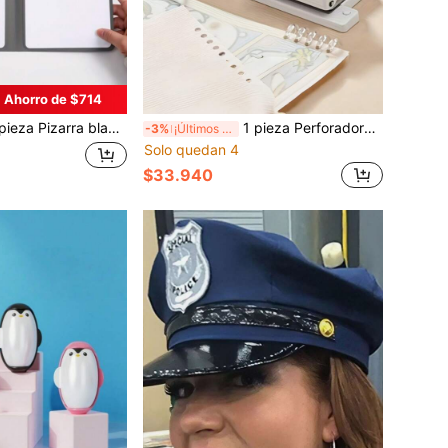
Ahorro de $714
nca reutilizable, Juego de pizarras para uso personal y de aula, Adecuado para actividades en el hogar, oficina y aula, Pizarra de aula, Regreso a la escuela
1 pieza Perforadora de 5 agujeros, Perforadora de carpeta de hojas sueltas, Adecuada para A4, A5, B5 y varios tipos de papel, Herramienta de perforación manual para cuadernos de hojas sueltas, Suministros de oficina y escuela
-3%
¡Últimos 3 días
Solo quedan 4
$33.940