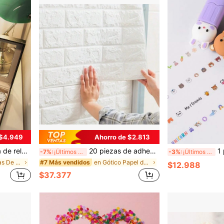
 $4.949
Ahorro de $2.813
ción de relojes, Caja de relojes para hombres y mujeres, Decoración de habitación
20 piezas de adhesivos de azulejos de pared 3D, fáciles de pegar y despegar, calcomanías de pared autoadhesivas rectangulares blancas impermeables, fáciles de limpiar y cortar libremente, adecuadas para cocina, sala de estar, baño, pasillo, artículos de decoración de primavera para renovar su hogar, regalos de decoración Rama para cumpleaños y graduación
1 pieza Bolígr
-7%
¡Últimos 3 días
-3%
¡Últimos 3 días
en ABS Cajas De Joyería
en Gótico Papel de pared
#7 Más vendidos
$12.988
$37.377