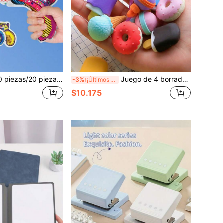
iezas/12 piezas/8 piezas Fuegos artificiales mini de inflado automático, surtido de estilo para celebraciones, cumpleaños, bodas
Juego de 4 borradores creativos con formas para estudiantes, borradores de helado y pastel, borradores de hamburguesa de dibujos animados, regalo de papelería
-3%
¡Últimos 3 días
$10.175