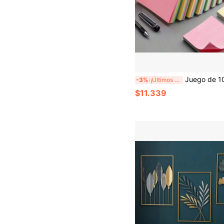
Juego de 10 blocs de notas de colores, 100 hojas - Cuadrados, fáciles de arrancar y enviar por correo, artículo
-3%
¡Últimos 3 días
$11.339