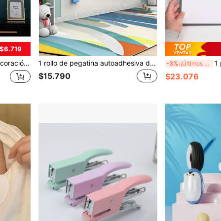
 $6.719
nte para sala de estar, dormitorio (Fotos de referencia 8-9)
1 rollo de pegatina autoadhesiva de pizarra blanca/negra con borrador, pizarra de memo para decoración de oficina y hogar (incluye cuchillo + marcador de pizarra blanca + paño dentro del rollo, pegatina extraíble y rollo de película empacados juntos, es necesario desenrollar la película para ver la pegatina extraíble)
1 pieza Pizarra bla
-3%
¡Últimos 3 días
$15.790
$23.076