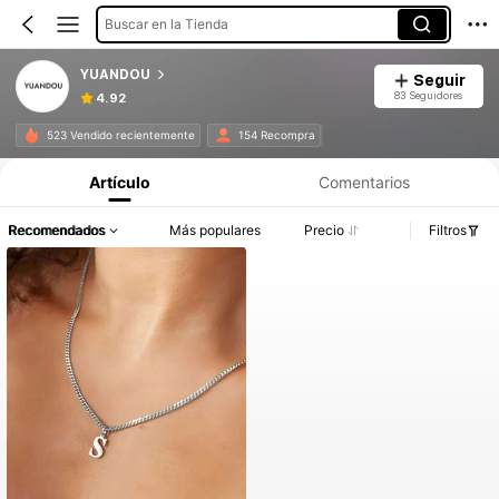
Buscar en la Tienda
YUANDOU
Seguir
83 Seguidores
4.92
523 Vendido recientemente
154 Recompra
Artículo
Comentarios
Recomendados
Más populares
Precio
Filtros