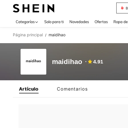
B
Use up 
Categorías
Solo para ti
Novedades
Ofertas
Ropa de
Página principal
maidihao
/
maidihao
4.91
Artículo
Comentarios