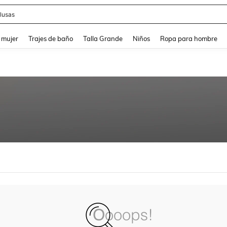
lusas
and down arrow keys to navigate search Búsqueda reciente and Busca y Encuentr
 mujer
Trajes de baño
Talla Grande
Niños
Ropa para hombre