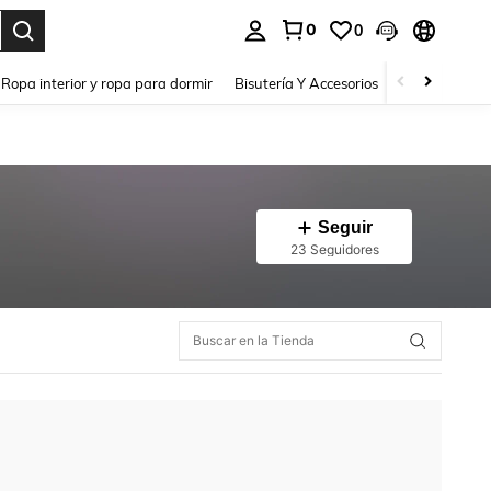
0
0
a. Press Enter to select.
Ropa interior y ropa para dormir
Bisutería Y Accesorios
Zapatos
H
Seguir
23 Seguidores