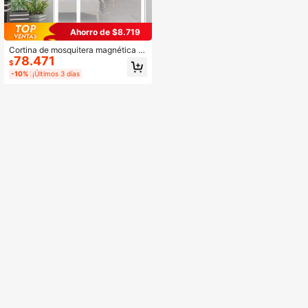
Ahorro de $8.719
Cortina de mosquitera magnética bl
78.471
anca, puerta de pantalla magnética
$
autoadhesiva sin taladro para el ho
-10%
¡Últimos 3 días
gar, fácil instalación, cortina divisori
a de dormitorio, cierre automático