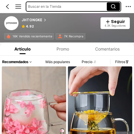
Buscar en la Tienda
JHTONGKE
Seguir
4.3K Seguidores
4.92
16K Vendido recientemente
7K Recompra
Artículo
Promo
Comentarios
Recomendados
Más populares
Precio
Filtros