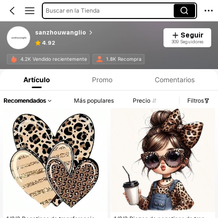
Buscar en la Tienda
sanzhouwanglio
Seguir
309 Seguidores
4.92
4.2K Vendido recientemente
1.8K Recompra
Artículo
Promo
Comentarios
Recomendados
Más populares
Precio
Filtros