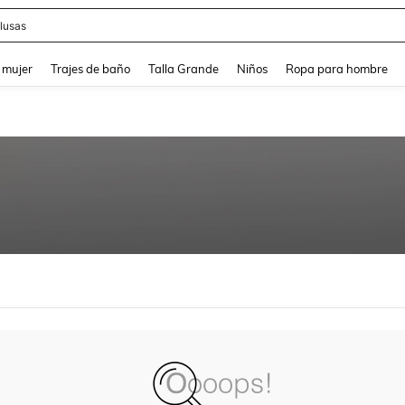
lusas
and down arrow keys to navigate search Búsqueda reciente and Busca y Encuentr
 mujer
Trajes de baño
Talla Grande
Niños
Ropa para hombre