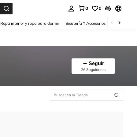
0
0
a. Press Enter to select.
Ropa interior y ropa para dormir
Bisutería Y Accesorios
Zapatos
H
Seguir
26 Seguidores