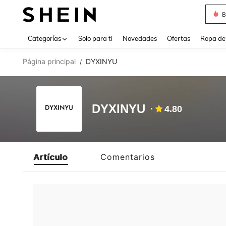
B
Use up 
Categorías
Solo para ti
Novedades
Ofertas
Ropa de
Página principal
DYXINYU
/
DYXINYU
4.80
Artículo
Comentarios