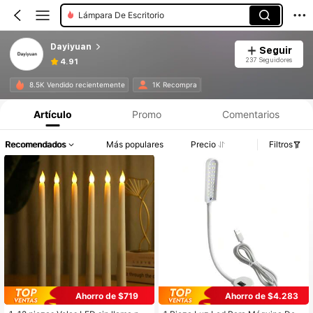
Lámpara De Escritorio
Dayiyuan
Seguir
237 Seguidores
4.91
8.5K Vendido recientemente
1K Recompra
Artículo
Promo
Comentarios
Recomendados
Más populares
Precio
Filtros
Ahorro de $719
Ahorro de $4.283