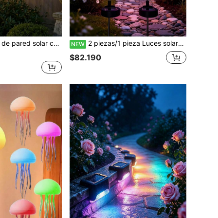
retro, luz decorativa impermeable para jardín exterior, luz ambiental romántica para terraza/pabellón/balcón, luz decorativa de paisaje
2 piezas/1 pieza Luces solares de jardín con estaca de flamenco rosa neón, iluminación neón impermeable para exteriores, camino, patio, jardín, parque, pasillo, luces decorativas de ambiente, adecuadas para boda, cumpleaños, Halloween, Navidad, fiesta de vacaciones, decoración del hogar
NEW
$82.190