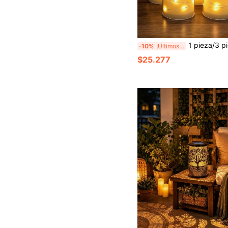
1 pieza/3 piezas Luces de vela LED sin llama, luces de vela realistas alimentadas por batería con control remoto, lámpara de atmósfera 
-10%
¡Últimos 2 días
$25.277