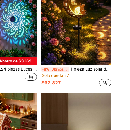
Ahorro de $3.169
royección Solar con Diseño de Pavo Real, Luces LED de Pared, Controlador de Interruptor de Plástico, Batería de Níquel, Perfecto para Jardín, Césped, Patio, Escaleras, Decoración de Fiesta de Cumpleaños
1 pieza Luz solar de jardín con gato de metal bronce vintage persiguiendo mariposa en forma de media luna, bola de vidrio agrietado, luz LED impermeable para exteriores, camino, decoración de patio, jardín, parterre, patio trasero, boda, decoración de paisaje de jardín festivo
-8%
¡Últimos 3 días
Solo quedan 7
$62.827