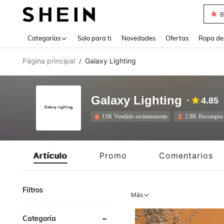
J
Use up 
Categorías
Solo para ti
Novedades
Ofertas
Ropa de
Página principal
Galaxy Lighting
/
Galaxy Lighting
4.85
11K Vendido recientemente
2.8K Recompra
Artículo
Promo
Comentarios
Filtros
Más
Categoría