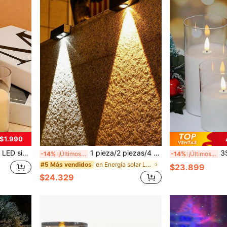
 $1.990
da para Navidad, Halloween, boda, propuesta, cumpleaños, reunión familiar, regalo perfecto para mujeres
1 pieza/2 piezas/4 piezas Luz solar de pared, luz LED ultra brillante para terraza, luz de valla, iluminación exterior, luz de jardín impermeable, balcón, valla, porche, luz nocturna solar para decoración del hogar
3Set/1 pieza Vela LED Bl
-14%
¡Últimos 3 días
-14%
¡Últimos 3 días
en Energía solar Luces de camino
#5 Más vendidos
$23.899
$24.329