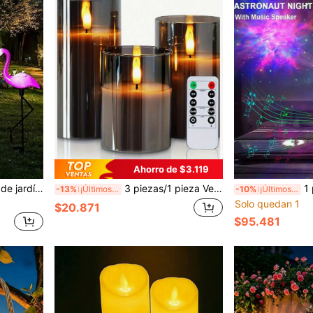
Ahorro de $3.119
patio, balcón, decoración para Navidad, Halloween, Acción de Gracias, boda, cumpleaños, fiesta de reunión familiar, regalo de decoración festiva
3 piezas/1 pieza Velas LED con control remoto, diseño de vidrio transparente con efecto de parpadeo, ideal para decoración de Navidad, boda y cumpleaños
1 pieza Luz nocturna de proyecció
-13%
¡Últimos 3 días
-10%
¡Últimos 3 días
Solo quedan 1
$20.871
$95.481