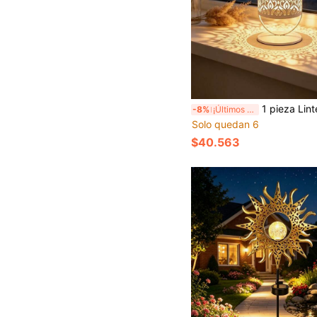
1 pieza Linterna solar de arte de hierro hueco blanco, luz colgante de proyección impermeable, lámpara decorativa para interiores/exteri
-8%
¡Últimos 3 días
Solo quedan 6
$40.563