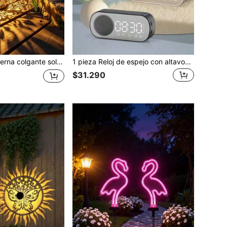
ecorativa LED de arte de hierro, lámpara esférica impermeable para exteriores, adecuada para jardín, césped, patio, patio trasero, decoración de estilo vintage
1 pieza Reloj de espejo con altavoz Bluetooth, regalo de reloj despertador, altavoz inteligente con subwoofer, compatible con tarjeta TF, pantalla LED digital USB, reloj despertador electrónico, decoración del hogar, decoración del dormitorio, útiles escolares
$31.290