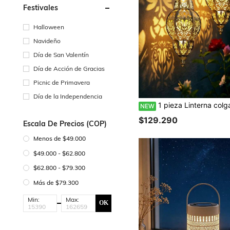
Festivales
Halloween
Navideño
Día de San Valentín
Día de Acción de Gracias
Picnic de Primavera
Día de la Independencia
1 pieza Linterna colgante solar vintage marroquí, luz decorativa de exterior de metal de hierro impermeable con gancho, luz de ambiente de proyección hueca, decoración 
NEW
$129.290
Escala De Precios (COP)
Menos de $49.000
$49.000 - $62.800
$62.800 - $79.300
Más de $79.300
Min:
Max:
OK