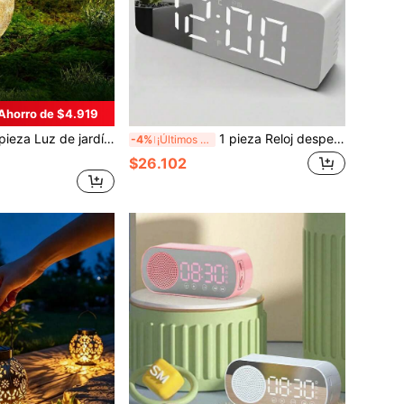
Ahorro de $4.919
rior alimentada por energía solar, luz de bola de vidrio agrietado con 30 LED, luz de decoración de jardín paisajístico de suelo, luz de bola de hielo decorativa para jardín/camino/patio/césped/patio (incluye estaca de suelo)
1 pieza Reloj despertador digital LED con espejo que brilla en la oscuridad en blanco y negro, reloj electrónico con pantalla LED digital USB, muestra temperatura, fecha, sueño, hora 12/24H, decoración de dormitorio, batería no incluida
-4%
¡Últimos 3 días
$26.102