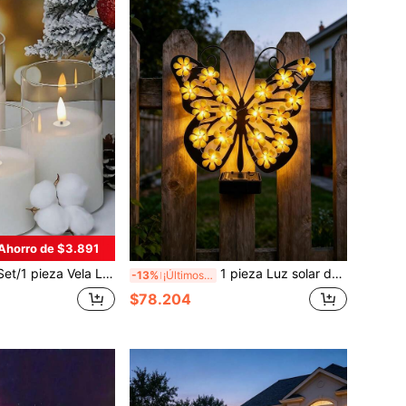
Ahorro de $3.891
anca sin Llama con Control Remoto, Luz de Ambiente, Requiere 3 Baterías, Temporizador de 2/4/6/8 Horas, Adecuada para Hotel, Hogar, Fiesta, Halloween, Navidad, Decoración de Año Nuevo (Baterías No Incluidas)
1 pieza Luz solar de pared de hierro negro con mariposa, con luz LED cálida de flor y silueta de mariposa, luz solar decorativa de pared impermeable para exteriores, adecuada para jardín, patio, villa, patio, cabaña, valla, decoración de pared de porche
-13%
¡Últimos 3 días
$78.204