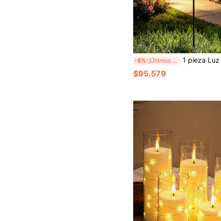
1 pieza Luz solar de suelo con forma de sol de bronce vintage, lámpara de proyección de bola de vidrio agrietado de metal hueco, luz decorativa de paisaje exterior impermeable 
-8%
¡Últimos 3 días
$95.579