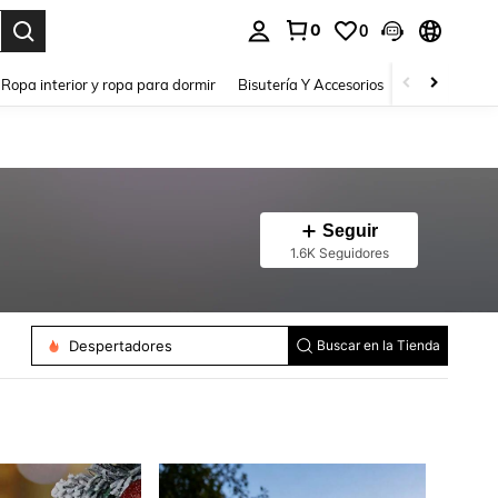
0
0
a. Press Enter to select.
Ropa interior y ropa para dormir
Bisutería Y Accesorios
Zapatos
H
Seguir
1.6K Seguidores
Lámparas Solares
Despertadores
Luces De Suelo
Buscar en la Tienda