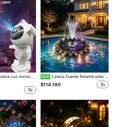
n de cielo estrellado de astronauta, lámpara de proyección USB, puede reproducir música y proyección de cielo estrellado de aurora boreal, regalo para amigos y familia, ¡usa esta lámpara de proyección de astronauta para convertir tu habitación en una galaxia estrellada!
1 pieza Fuente flotante solar LED impermeable, bomba de fuente con luz de color cambiante, adorno decorativo multi-escena, adecuado para estanque de patio trasero, piscina, baño de pájaros, paisaje de jardín y césped
NEW
$114.190