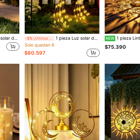
de color blanco cálido, adecuada para césped, camino, patio trasero, jardín, decoración de patio vintage
1 pieza Luz solar de regadera de hierro bronce vintage con moneda hueca y luces LED de cadena fluyente, luz de jardín con estaca de suelo impermeable, luz decorativa de paisaje pastoral retro para patio trasero, césped, parterre de flores, decoración exterior de granja
1 pieza Linterna colgante solar con patrón hueco de Epiphyllum en negro/cobre, luz cálida proyectada, luz d
-3%
¡Últimos 3 días
NEW
Solo quedan 6
$75.390
$80.597