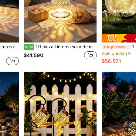
ores, adecuada para balcón, patio, jardín, decoración de ambiente de fiesta romántica
2/1 pieza Linterna solar de metal blanco con diseño de peonía hueca, luz impermeable de doble uso para colgar y escritorio, luz decorativa solar para exteriores para jardín, patio, patio trasero, balcón, porche, patio, camino, césped, luz de decoración de estilo vintage para exteriores
1 pieza Luz de jardín exte
NEW
-8%
¡Últimos 3 días
Solo quedan 9
$41.590
$56.571