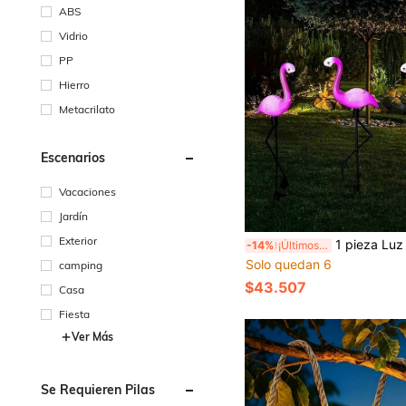
ABS
Vidrio
PP
Hierro
Metacrilato
Escenarios
Vacaciones
Jardín
Exterior
1 pieza Luz de jardín solar con forma de flamenco rosa neón, luz de camino de paisaje LED con contorno neón, luz de suelo impermeable para exteriores, decoración de atmósfera tropical para jardín, césped, parque, pasillo, 
-14%
¡Últimos 3 días
Solo quedan 6
camping
$43.507
Casa
Fiesta
Ver Más
Se Requieren Pilas