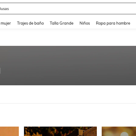
eans
and down arrow keys to navigate search Búsqueda reciente and Busca y Encuentr
 mujer
Trajes de baño
Talla Grande
Niños
Ropa para hombre