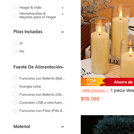
Hogar & Vida
Herramientas &
Mejoras para el Hogar
Pilas Incluidas
Sí
No
Fuente De Alimentación
Funciona con Batería (Bate
Ahorro de
ría Recargable)
Energía solar
1 pieza Vela LED sin llama con efecto de parpadeo en forma de gota de agua, luz de ambiente, luz decorativa de interior/exterior alimentada por batería, adorno de sobremesa, adecua
-11%
¡Últimos 3 días
Funciona con Batería (Otra
$16.100
s Baterías)
Conexión USB u otra fuent
e de alimentación de CC
Funciona con Pilas (Pila de
Botón/Pila de Moneda)
Material