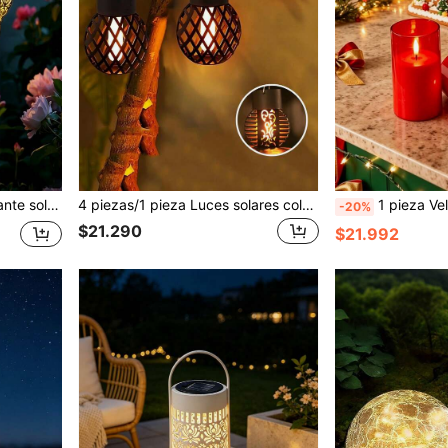
colgante para patio, jardín, porche, árbol, regalo festivo
4 piezas/1 pieza Luces solares colgantes de bola de llama 6LED/12LED para exteriores, luces de llama impermeables para decoración de jardín, adecuadas para patio, césped, jardín, ventana, valla, garaje, patio trasero y talla grande, crean ambiente, se pueden colgar para decoración de otoño, decoración del hogar o decoración exterior
1 pieza Vela LED roja sin llama, funciona con batería, decoración del hogar, decoración de la habitación, decora
-20%
$21.290
$21.992