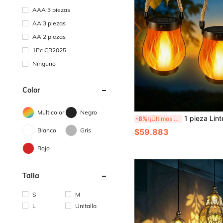
AAA 3 piezas
AA 3 piezas
AA 2 piezas
1Pc CR2025
Ninguno
Color
Multicolor
Negro
1 pieza Linterna de llama artificial alimentada por energía solar impermeable, luz de doble uso para colgar al aire libre y para mesa
-8%
¡Últimos 3 días
Blanco
Gris
$59.883
Rojo
Talla
S
M
L
Unitalla