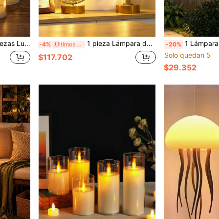
de luz cálida, adecuada para boda, propuesta, fiesta de cumpleaños, decoración del hogar
1 pieza Lámpara de mesa LED de metal dorado con estrella & luna, luz nocturna de luna creciente de arte de hierro hueco, lámpara de escritorio decorativa cálida, adecuada para dormitorio, sala de estar, boda, fiesta, regalo del Día de San Valentín, adorno de decoración de ambiente del hogar
1 Lámpara de pared solar con forma de mariposa, lámpara de pared solar de metal hueco 
-4%
¡Últimos 2 días
-20%
Solo quedan 5
$117.702
$29.352