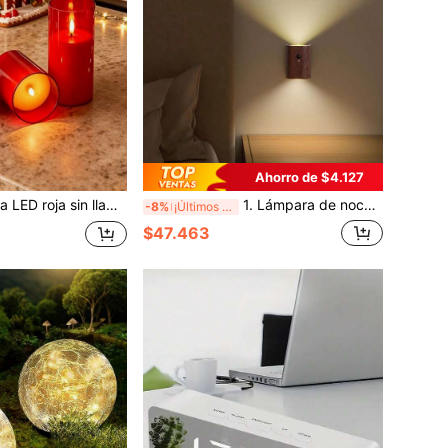
Ahorro de $4.127
ción de fiesta, Día de San Valentín, Navidad, decoración de fiesta de Halloween, Hotel/Café/Restaurante/Anfitrión de eventos (Sin control remoto) (Baterías no incluidas)
1. Lámpara de noche magnética recargable por USB con sensor de movimiento y acabado imitación madera. Lámpara de lectura LED para mesita de noche. Lámpara de noche inteligente con sensor de movimiento para escaleras. Recargable. Ideal para iluminar escaleras, pasillos y para la decoración del hogar.
-8%
¡Últimos 3 días
$47.463