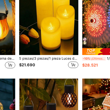
, adecuada para jardín, patio, piscina, decoración de ambiente para boda y fiesta
5 piezas/3 piezas/1 pieza Luces decorativas de vela a batería para interiores/exteriores, luces de decoración romántica para propuesta a batería (baterías no incluidas), boda, Halloween, Navidad, cumpleaños, adorno de atmósfera para mesa de vacaciones
1/2/4 piezas Luces de P
-10%
¡Últimos 3 días
$21.690
$28.521