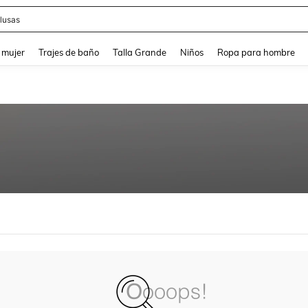
lusas
and down arrow keys to navigate search Búsqueda reciente and Busca y Encuentr
 mujer
Trajes de baño
Talla Grande
Niños
Ropa para hombre