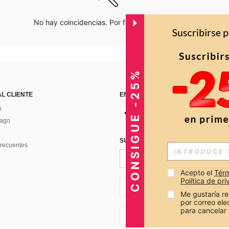
No hay coincidencias. Por favor inténtalo de nuevo.
CONSIGUE -25%
AL CLIENTE
ENCUÉNTRANOS EN
s
Pago
SUSCRÍBETE PARA RECIBIR OFERTA
recuentes
Acepto el 
Térm
Política de pr
CO + 57
Me gustaría re
por correo el
para cancelar 
CO + 57