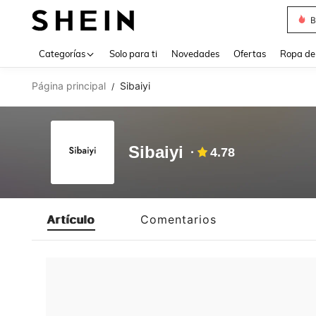
B
Use up 
Categorías
Solo para ti
Novedades
Ofertas
Ropa de
Página principal
Sibaiyi
/
Sibaiyi
4.78
Artículo
Comentarios