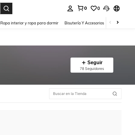
0
0
a. Press Enter to select.
Ropa interior y ropa para dormir
Bisutería Y Accesorios
Zapatos
H
Seguir
78 Seguidores