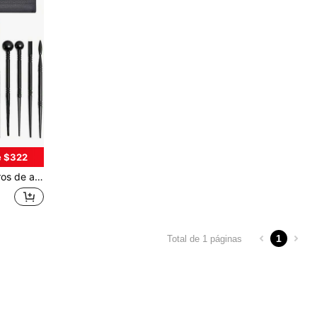
e $322
mérica, herramienta de escultura y manualidades
1
Total de 1 páginas