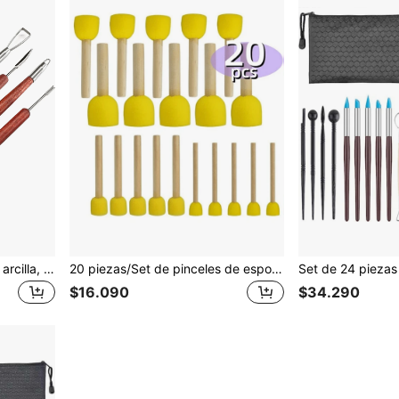
Herramientas de tallado de arcilla, 6 piezas de herramientas de arcilla polimérica de acero inoxidable de doble extremo y herramientas de cerámica con mango de madera para relieve y tallado, ideal para la temporada de regreso a la escuela
20 piezas/Set de pinceles de esponja redondos, 4 tamaños, mango de madera, herramienta de pintura de sellos desechable DIY, esencial para la vuelta a la escuela
$16.090
$34.290