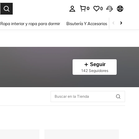
0
0
a. Press Enter to select.
Ropa interior y ropa para dormir
Bisutería Y Accesorios
Zapatos
H
Seguir
142 Seguidores