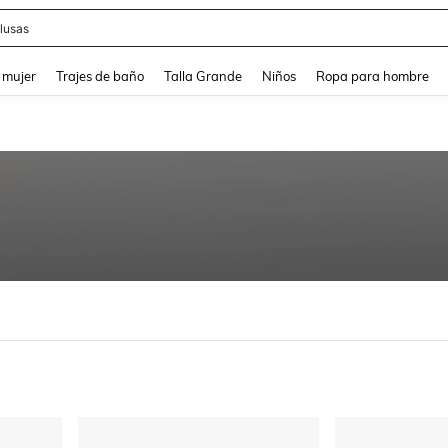
lusas
and down arrow keys to navigate search Búsqueda reciente and Busca y Encuentr
 mujer
Trajes de baño
Talla Grande
Niños
Ropa para hombre