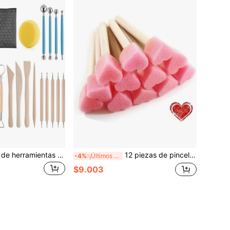
Set de 24 piezas de herramientas para esculpir arcilla polimérica, cerámica y arcilla de alfarería, que incluye herramientas para tallar, puntas y pintar, para la creación artística, de regreso a la escuela, útiles escolares
12 piezas de pinceles de esponja con cabeza de hongo rosa en forma de corazón con mangos, perfectos para proyectos de arte y manualidades, adecuados para garabatear y pintar
-4%
¡Últimos 3 días
$9.003