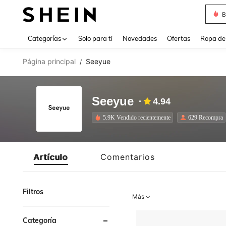
B
Use up 
Categorías
Solo para ti
Novedades
Ofertas
Ropa de
Página principal
Seeyue
/
Seeyue
4.94
5.9K Vendido recientemente
629 Recompra
Artículo
Comentarios
Filtros
Más
Categoría