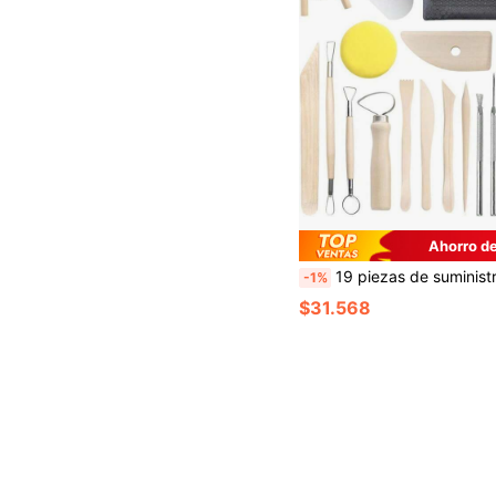
Ahorro d
19 piezas de suministros de arte de arcilla modelable DIY para tallar, herramientas de modelado de pasatiempo, cortador de arcilla poli
-1%
$31.568