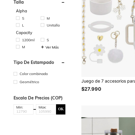
Talla
Alpha
S
M
L
Unitalla
Capacity
1200ml
S
M
Ver Más
Tipo De Estampado
Color combinado
Geométrico
$27.990
Escala De Precios (COP)
Min:
Max:
OK