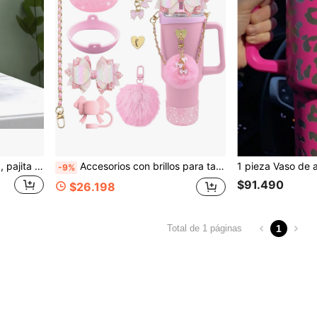
Vaso de 40 onzas con tapa, pajita y asa con estampado de leopardo, botella de agua aislada al vacío de acero inoxidable, taza de viaje para café helado, té caliente y frío, bebidas, para exterior, camping
Accesorios con brillos para taza de 40oz y 30oz que incluyen tapa con pajita de silicona con moño lindo, bota de silicona para taza, correa de manija para botella de agua, dijes, útiles escolares
-9%
$91.490
$26.198
1
Total de 1 páginas