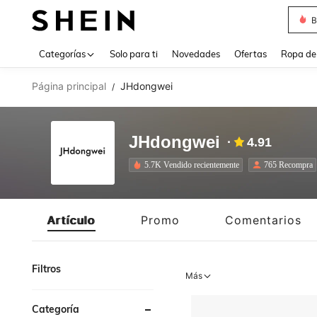
B
Use up 
Categorías
Solo para ti
Novedades
Ofertas
Ropa de
Página principal
JHdongwei
/
JHdongwei
4.91
5.7K Vendido recientemente
765 Recompra
Artículo
Promo
Comentarios
Filtros
Más
Categoría