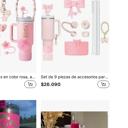
Juego de 7 piezas en color rosa, accesorios para taza - Correa para asa de botella de agua, Funda de silicona compatible con taza de 30oz y 40oz, Tapa de silicona para pajita, Llavero con dijes, Mejores regalos para niñas, mujeres y mamá
Set de 9 piezas de accesorios para taza de tubo que incluye 3 tapones a prueba de derrames de silicona, 1 tapa con cubierta para pajita de 9-10 mm, 1 bota de silicona en forma de lazo, 2 pajitas y 1 cepillo para pajita y cadena con colgante de lazo, perfecto para aventuras al aire libre y útiles escolares
$26.090