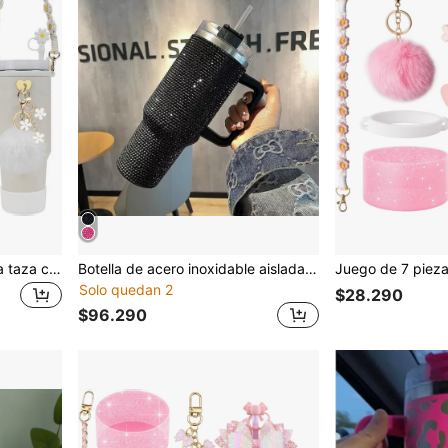
Juego de 7 accesorios para taza compatible con el vaso de 30 Oz y 40 Oz, incluye 1 correa para mango de botella de agua, 1 cubierta de silicona para pajita, 1 bota de silicona para taza, 2 colgantes decorativos, útiles escolares
Botella de acero inoxidable aislada de doble pared de 40 Oz con asa, tachuelas, tapa y pajita, taza de viaje a prueba de goteo para mujeres, ideal para volver al colegio
Solo quedan 2
$28.290
$96.290