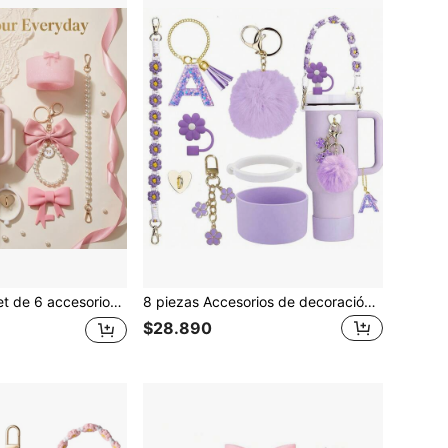
ers de 40oz y 30oz, regalo perfecto, decoración de botella de agua con estilo de lazo y perla Coquette, funda de silicona premium y encanto, protección y decoración completa (NO se incluye la taza), kit de decoración de taza para gimnasio/entrenamiento
8 piezas Accesorios de decoración de taza, tapa de pajita de 8-9 mm, botas de silicona compatibles con Cup, regalo de Navidad para niñas, regalo DIY creativo, decoración de Acción de Gracias, decoración de regalo para amigos, decoración de fiesta de Navidad, accesorios , taza de Navidad, suministros de vuelta a la escuela
$28.890