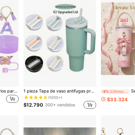
Set de 6 piezas de accesorios para vasos/tumblers - Tapa con pajita con diseño de mariposa, Lazo brillante para pajita, Bota de silicona brillante, Dije con letra y Pompón para botellas y vasos de agua de 40 Oz, 30 Oz y 20 Oz, útiles escolares
1 pieza Tapa de vaso antifugas premium para botella de agua de 40 Oz (1.18 L), reutilizable, en múltiples colores, fácil de limpiar
Set de 6 accesorios para tumbl
-8%
¡Últimos 3 días
(1000+)
$33.324
$12.790
300+ vendidos