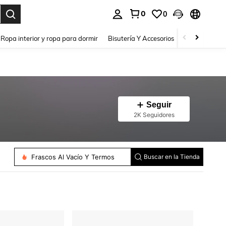
0
0
a. Press Enter to select.
Ropa interior y ropa para dormir
Bisutería Y Accesorios
Zapatos
H
Seguir
2K Seguidores
Frascos Al Vacío Y Termos
Buscar en la Tienda