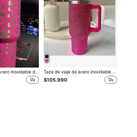
1 pieza Vaso de acero inoxidable de 40 onzas, vaso para viaje aislado con patrón moderno de leopardo para la vida diaria y vuelta al colegio
Taza de viaje de acero inoxidable con doble pared aislada, de 40 Oz, con asa, tapa y pajita, con rosas rojas, para mujeres de regreso a la escuela
$105.990