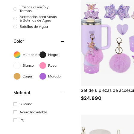
Frascos al vacío y
Termos
Accesorios para Vasos
& Botellas de Agua
Botellas de Agua
Color
Multicolor
Negro
Blanco
Rosa
Caqui
Morado
Material
$24.890
Silicona
Acero Inoxidable
PC