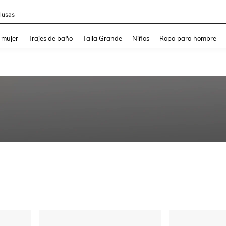
lusas
and down arrow keys to navigate search Búsqueda reciente and Busca y Encuentr
 mujer
Trajes de baño
Talla Grande
Niños
Ropa para hombre