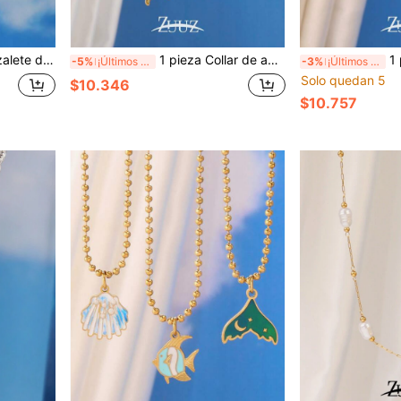
concha, joyería adecuada para uso diario de mujeres
1 pieza Collar de acero inoxidable de moda, Collar con colgante de piedra natural redonda con diseño de sol, Joyería para mujer, Adecuado para el uso diario de la mujer
1 pieza Collar d
-5%
¡Últimos 2 días
-3%
¡Últimos 2 días
Solo quedan 5
$10.346
$10.757