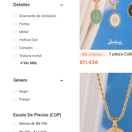
Detalles
Diamante de imitación
Perlas
Metal
Hollow Out
Corazón
1 pieza Collar de acero inoxidable, collar colgante ovalado geométrico con esmalte azul lago, negro y bla
-3%
¡Últimos 2 días
Textura metal
$11.436
Ver Más
Género
Mujer
Pareja
Escala De Precios (COP)
Menos de $9.700
$9.700 - $11.500