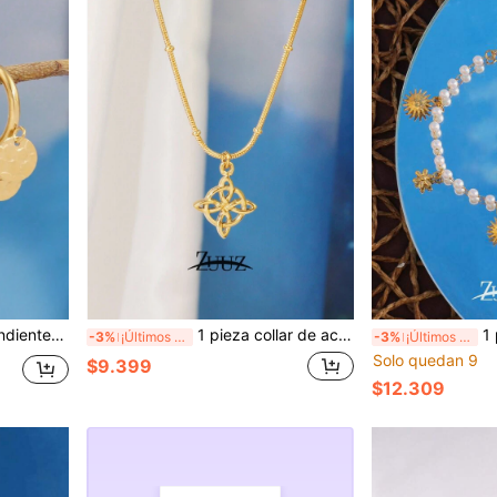
 estilo punk, joyería para mujer, regalo para fiesta
1 pieza collar de acero inoxidable vintage con geométrico celta nudo para mujeres como joyería de decoración diaria y regalos
1 pieza Pulsera con co
-3%
¡Últimos 2 días
-3%
¡Últimos 2 días
Solo quedan 9
$9.399
$12.309