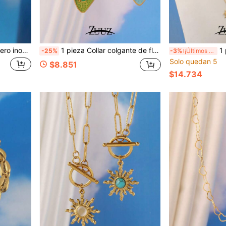
de amor para mujeres y niñas, joyería para fiestas y regalos
1 pieza Collar colgante de flor de margarita de acero inoxidable esmaltado para mujeres, elegante francés, collar de cadena de clavícula, joyería
1 pieza Collar 
-25%
-3%
¡Últimos 2 días
Solo quedan 5
$8.851
$14.734