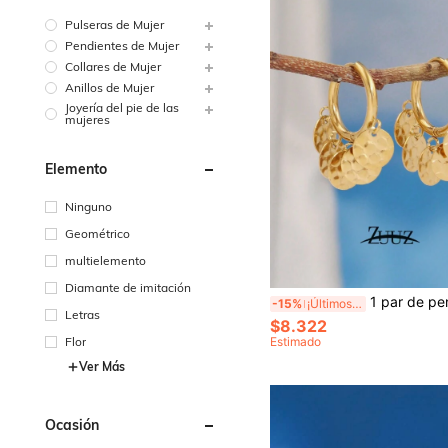
Pulseras de Mujer
Pendientes de Mujer
Collares de Mujer
Anillos de Mujer
Joyería del pie de las
mujeres
Elemento
Ninguno
Geométrico
multielemento
Diamante de imitación
1 par de pendientes de acero inoxidable chapado en oro con colgante redondo martillado,
-15%
¡Últimos 3 días
Letras
$8.322
Estimado
Flor
Ver Más
Ocasión