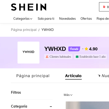
J
Use up 
Categorías
Solo para ti
Novedades
Ofertas
Ropa de
Página principal
YWHXD
/
YWHXD
4.90
Clientes habituales
Establecido hace 1 año
Página principal
Artículo
Nu
Filtros
Más
Categoría