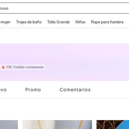
eans
and down arrow keys to navigate search Búsqueda reciente and Busca y Encuentr
 mujer
Trajes de baño
Talla Grande
Niños
Ropa para hombre
55K Vendido recientemente
evo
Promo
Comentarios