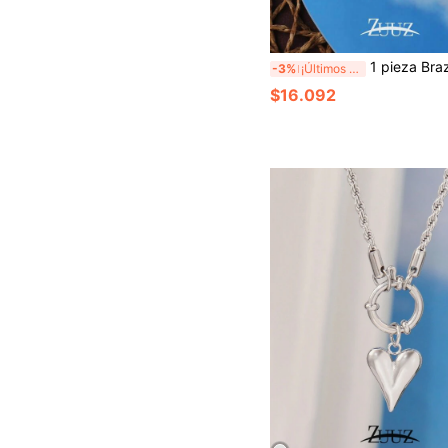
1 pieza Brazalete de mujer de acero inoxidable de moda, brazalete de cadena con 
-3%
¡Últimos 2 días
$16.092