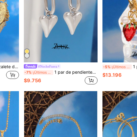
colgantes de monedas, joya regalo adecuada para uso diario
1 pieza Anillo de
#NocheFuera
-5%
¡Últimos 2 días
1 par de pendientes con forma de corazón de acero inoxidable de moda, pendientes con colgante con forma de corazón para mujer, joyería femenina, regalo para la mejor amiga, regalo del Día de San Valentín
-7%
¡Últimos 2 días
$13.196
$9.756