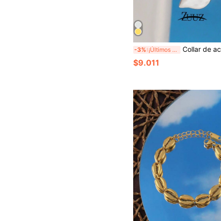
Collar de acero inoxidable con colgante de corazón retro de color dorado, collar gargantilla con cadena 
-3%
¡Últimos 2 días
$9.011