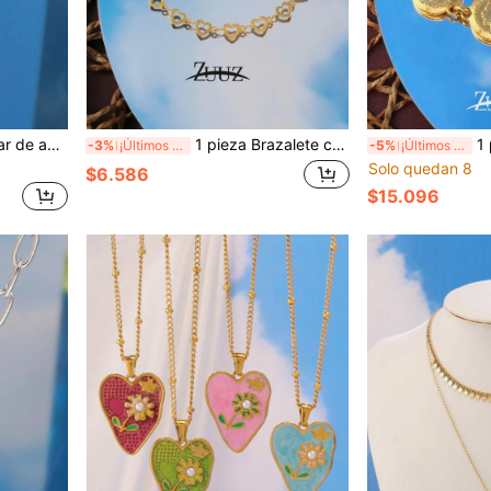
ntilla, collar para chicas, joyería para fiestas y regalos
1 pieza Brazalete con dije de corazón hueco de acero inoxidable para mujer, brazalete de cadena de amor de geometría simple, regalo de joyería para San Valentín, mamá, madre, Día de la Madre
1 pieza Pulsera de 
-3%
¡Últimos 2 días
-5%
¡Últimos 2 días
Solo quedan 8
$6.586
$15.096