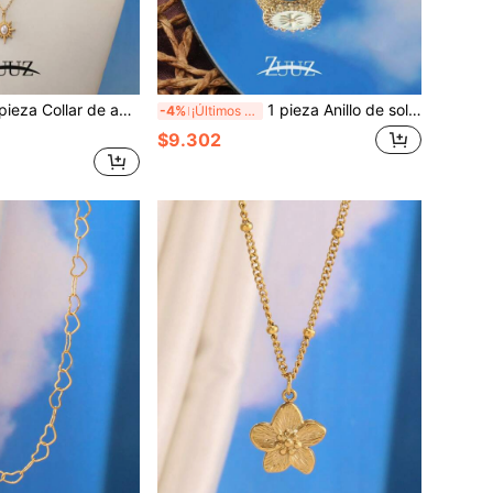
de acero inoxidable vintage de moda para mujer con colgante de perla y sol, collar de doble capa redondo para decoración diaria
1 pieza Anillo de sol colorido de acero inoxidable, anillo abierto para mujer, anillo de cadena ancho, joyería de mujer, regalo para fiestas
-4%
¡Últimos 2 días
$9.302