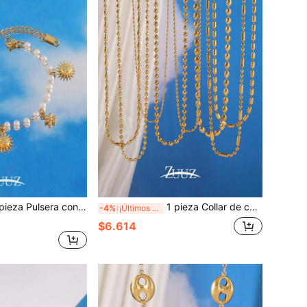
lgante de flor y sol de acero inoxidable, pulsera de cadena con perla y sol sonriente vintage, accesorio diario para mujer, adecuado como regalo para novia, madre, hermana, vacaciones en la playa
1 pieza Collar de cadena de cuentas de acero inoxidable minimalista para mujeres y hombres y collar de cadena de bolas de moda como regalo para la mejor amiga
-4%
¡Últimos 2 días
$6.614