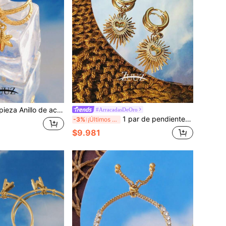
 acero inoxidable con dije de estrella de mar y fresa, anillo abierto ancho de moda para mujer, regalo de joyería adecuado para uso diario y fiestas
#ArracadasDeOro
1 par de pendientes de aro de acero inoxidable para mujeres con Charm de ojo malvado, geometría, gota de agua, ojo y corazón, regalos para mejor amiga, San Valentín, mamá, madre, Día de la Madre
-3%
¡Últimos 2 días
$9.981