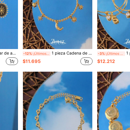
nco para mujer, regalo de joyería, adecuado para uso diario
1 pieza Cadena de tobillo de acero inoxidable de moda para mujer con encantos de luna, sol y estrellas, para decoración diaria
1 pieza Pulse
-12%
¡Últimos 2 días
-3%
¡Últimos 2 días
$11.695
$12.212