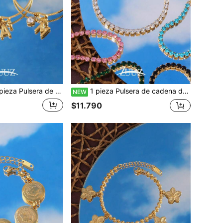
ra de acero inoxidable con colgante de cristal con forma de corazón y letra A-Z, adecuada para niñas y mujeres
1 pieza Pulsera de cadena de tenis de acero inoxidable para mujer, ajustable con cristales, pulsera de cadena impermeable, joyería de lujo para la muñeca
NEW
$11.790