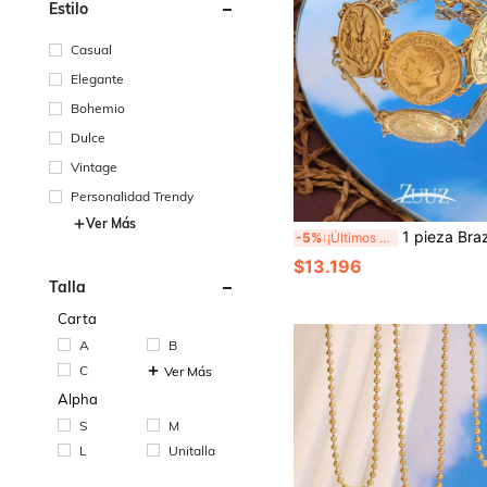
Estilo
Casual
Elegante
Bohemio
Dulce
Vintage
Personalidad Trendy
Ver Más
1 pieza Brazalete de mujer con monedas de acero inoxidable de estilo bohemio con múltiples 
-5%
¡Últimos 2 días
$13.196
Talla
Carta
A
B
C
Ver Más
Alpha
S
M
L
Unitalla