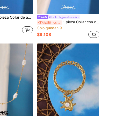
e acero inoxidable minimalista y de moda, collar de cadena con forma de corazón para mujer, joyería femenina, regalo para la mejor amiga
#EstiloEleganteFrancés
1 pieza Collar con colgante de flor chapado en oro de 18K de acero inoxidable vintage para mujer, regalo para la mejor amiga
-3%
¡Últimos 2 días
Solo quedan 9
$9.108