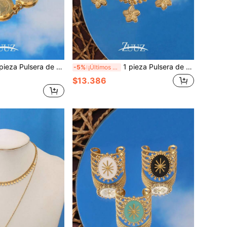
acero inoxidable con monedas de estilo bohemio de moda para mujer, con múltiples colgantes con figura de moneda, joya regalo adecuada para uso diario de mujer
1 pieza Pulsera de acero inoxidable con colgante de flor de moda para mujer, con múltiples colgantes y cadena de cuentas, joyería para regalos de fiesta, adecuada para uso diario
-5%
¡Últimos 2 días
$13.386