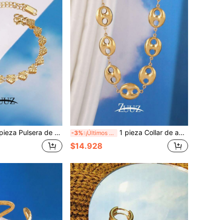
cadena de corazón de acero inoxidable, pulsera de cadena de corazón simple para mujer, regalo de joyería, Día de San Valentín, mamá, regalo del Día de la Madre
1 pieza Collar de acero inoxidable vintage estilo punk para mujeres, collar con cadena de grano de café hueco chapado en oro de 18K para decoración diaria
-3%
¡Últimos 2 días
$14.928