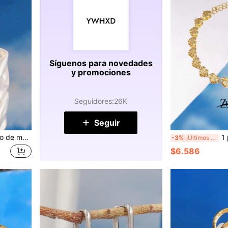
Síguenos para novedades
y promociones
Seguidores
:
26K
Seguir
flor para mujeres, anillos anchos abiertos para mujeres, joyería
1 pieza Pulsera de 
-3%
¡Últimos 2 días
$6.586