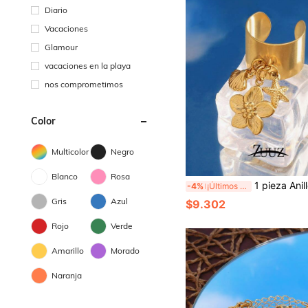
Diario
Vacaciones
Glamour
vacaciones en la playa
nos comprometimos
Color
Multicolor
Negro
Blanco
Rosa
1 pieza Anillo de moda con diseño de océano de acero inoxidable con dijes de perla, concha, estrella de mar y 
-4%
¡Últimos 2 días
Gris
Azul
$9.302
Rojo
Verde
Amarillo
Morado
Naranja