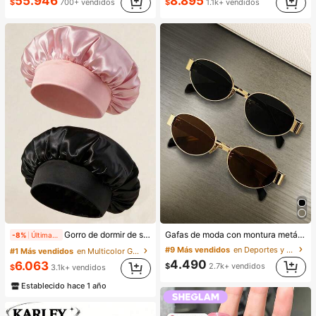
55.946
8.895
$
700+ vendidos
$
1.1k+ vendidos
(1000+)
Gorro de dormir de satén de seda, adecuado para cabello largo, trenzas, rastas y cabello rizado. Suave, unisex y disponible en múltiples colores. Perfecto para el cuidado del cabello durante la noche, uso en el baño y viajes.
Gafas de moda con montura metálica ovalada/poligonal (media montura), adecuadas para uso diario y actividades al aire libre
-8%
Últimas 9 hrs
#9 Más vendidos
en Deportes y actividades al aire libre
#1 Más vendidos
en Multicolor Gorros para el pelo para mujer
4.490
6.063
$
2.7k+ vendidos
$
3.1k+ vendidos
Establecido hace 1 año