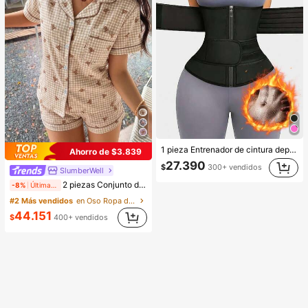
1 pieza Entrenador de cintura deportivo para mujer, Cinturón de compresión, Cinturón de sudoración de sauna, Recortador de cintura deportivo, Moldeador de cintura, Cinturón reductor de cintura, Entrenador abdominal
Ahorro de $3.839
27.390
$
300+ vendidos
SlumberWell
2 piezas Conjunto de pijama cómodo con estampado de oso de peluche a cuadros, top de manga corta con cuello y bolsillo, shorts con lazo, ropa de dormir y de casa para mujer para todas las estaciones, lindo
-8%
Últimas 9 hrs
#2 Más vendidos
en Oso Ropa de dormir para mujer
44.151
$
400+ vendidos