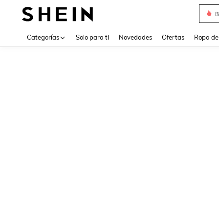
B
Use up 
Categorías
Solo para ti
Novedades
Ofertas
Ropa de