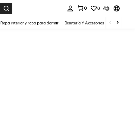
0
0
a. Press Enter to select.
Ropa interior y ropa para dormir
Bisutería Y Accesorios
Zapatos
H