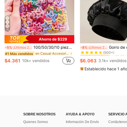
16
Ahorro de $229
#1 Más vendidos
100/50/30/10 piezas Lindos clips de estrella de cinco puntas estilo Y2K, clips de cabello coloridos, accesorios básicos para el cabello - Adecuados para niñas, uso diario en la escuela, fiestas, deportes, estética
Gorro de dormir de satén de seda, adecuado para cabello largo, trenzas, rastas y cabello rizado. Suave, unisex 
-5%
¡Últimos 2 días
-8%
¡Últimos 2 días
(500+)
en Casual Accesorios para el cabello de las mujere
#1 Más vendidos
#1 Más vendidos
#1 Más vendidos
(500+)
(500+)
$4.361
$6.063
10k+ vendidos
3.1k+ vendidos
#1 Más vendidos
(500+)
Establecido hace 1 añ
SOBRE NOSOTROS
AYUDA & APOYO
SERVICIO 
Quienes Somos
Información De Envío
Contácteno