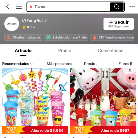
Globos Decorativos
LYFengRui
Seguir
887 Seguidores
4.95
Clientes habituales
Establecido hace 1 año
21K Vendido recientemen
Artículo
Promo
Comentarios
Recomendados
Más populares
Precio
Filtros
Ahorro de $5.554
Ahorro de $657