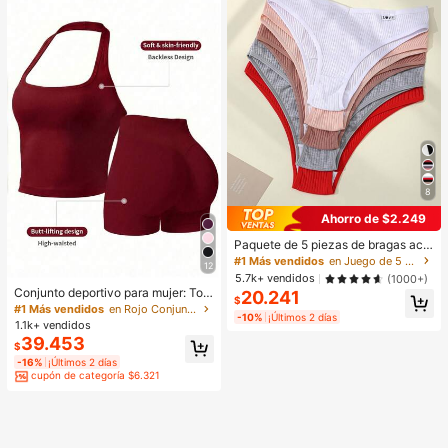
8
Ahorro de $2.249
Paquete de 5 piezas de bragas aca
naladas para mujer, de alta elasticid
#1 Más vendidos
en Juego de 5 piezas Calzoncillos de mujer
12
ad, unicolor con diseño de letras, ci
5.7k+ vendidos
(1000+)
ntura baja, para uso diario
Conjunto deportivo para mujer: Top
20.241
$
sin mangas + Shorts, versátil para u
#1 Más vendidos
en Rojo Conjuntos deportivos para mujer
-10%
¡Últimos 2 días
so diario, ajuste ceñido, diseño leva
1.1k+ vendidos
ntador, ligero & transpirable, athleis
39.453
$
ure, apto para yoga
-16%
¡Últimos 2 días
cupón de categoría $6.321