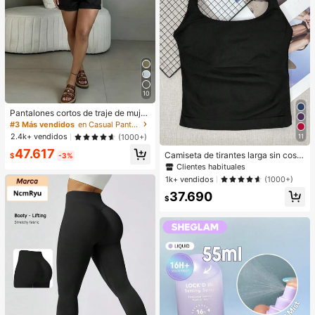
10
Pantalones cortos de traje de mujer
de cintura alta plisados para oficina
#3 Más vendidos
en Casual Pantalones De Mujer
de verano, tejido liso negro, ajuste
2.4k+ vendidos
11
(1000+)
ceñido, pierna ancha recta, sin cint
47.617
urón, casual, de trabajo a fin de se
Camiseta de tirantes larga sin costu
$
-3%
mana
ras para mujer, top de fitness con su
Clientes habituales
jetador extraíble, chaleco deportivo
1k+ vendidos
(1000+)
para yoga, athleisure
37.690
$