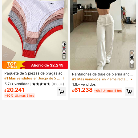
8
Ahorro de $2.249
4
Paquete de 5 piezas de bragas aca
Pantalones de traje de pierna anch
naladas para mujer, de alta elasticid
#1 Más vendidos
en Juego de 5 piezas Calzoncillos de mujer
a y cintura alta para mujer, pantalon
#2 Más vendidos
en Pierna recta Pantalones De Mujer
ad, unicolor con diseño de letras, ci
es largos elegantes con pliegues dr
5.7k+ vendidos
(1000+)
1.1k+ vendidos
ntura baja, para uso diario
apeados, ropa de oficina blanca de
20.241
61.238
$
$
-4%
Últimas 5 hrs
largo hasta el suelo que estiliza, est
ilo callejero minimalista con textura
-10%
Últimas 5 hrs