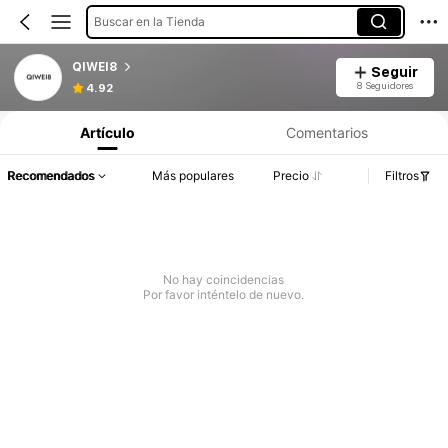
Buscar en la Tienda
QIWEI8
Seguir
8 Seguidores
4.92
Artículo
Comentarios
Recomendados
Más populares
Precio
Filtros
No hay coincidencias
Por favor inténtelo de nuevo.