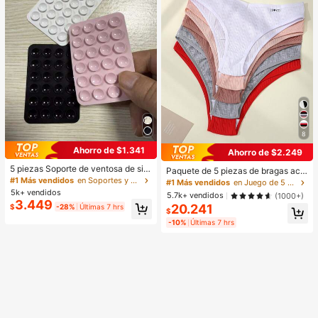
8
Ahorro de $1.341
Ahorro de $2.249
5 piezas Soporte de ventosa de sili
Paquete de 5 piezas de bragas aca
cona para teléfono, Soporte de ven
#1 Más vendidos
en Soportes y accesorios
naladas para mujer, de alta elasticid
#1 Más vendidos
en Juego de 5 piezas Calzoncillos de mujer
tosa para teléfono, Soporte adhesiv
ad, unicolor con diseño de letras, ci
5k+ vendidos
5.7k+ vendidos
(1000+)
o para teléfono, Soporte adhesivo p
ntura baja, para uso diario
3.449
20.241
$
-28%
Últimas 7 hrs
ara teléfono (Antes de usar, limpie c
$
uidadosamente la superficie para a
-10%
Últimas 7 hrs
segurarse de que esté limpia y plan
a. Espere 30 minutos después de p
egar para usar), Imprescindible