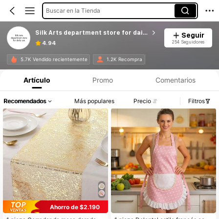
Buscar en la Tienda
Silk Arts department store for daily use
Seguir
254 Seguidores
4.94
5.7K Vendido recientemente
1.2K Recompra
Artículo
Promo
Comentarios
Recomendados
Más populares
Precio
Filtros
Ahorro de $2.190