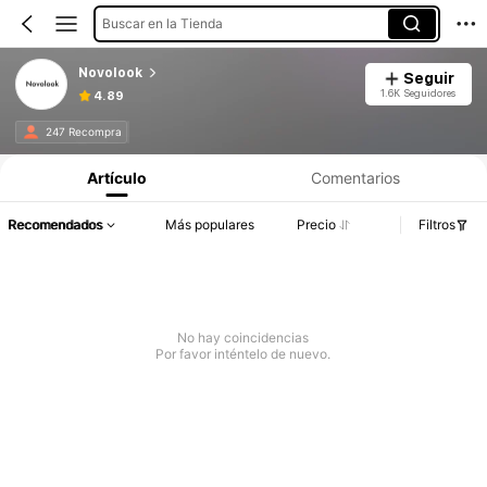
Buscar en la Tienda
Novolook
Seguir
1.6K Seguidores
4.89
247 Recompra
Artículo
Comentarios
Recomendados
Más populares
Precio
Filtros
No hay coincidencias
Por favor inténtelo de nuevo.