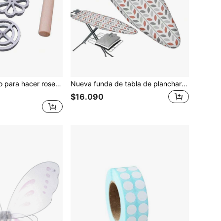
Molde de aluminio para hacer rosetas suecas, moldes para waffles, molde para buñuelos con asa, regalos para el Día de la Madre, artículos para mamá, suministros de repostería
Nueva funda de tabla de planchar universal duradera resistente a altas temperaturas, almohadilla de planchado gruesa anti-quemaduras con estampado
$16.090