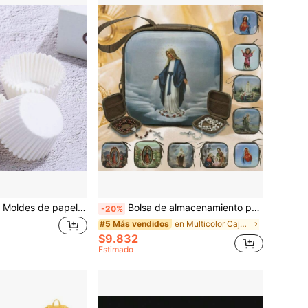
500/1000 piezas Moldes de papel de colores para cupcakes, magdalenas y tartas - Herramientas de decoración para fiestas, bodas y cumpleaños, decoración del hogar y eventos
Bolsa de almacenamiento para rosario de oración, caja de joyas religiosa con obra de arte de hierro de la Virgen María, artículos religiosos portátiles con cremallera de 7x7cm con diseño de dibujos animados para devotos cristianos
-20%
en Multicolor Cajas De Joyería
#5 Más vendidos
$9.832
Estimado