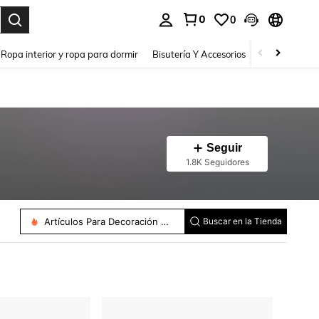
0
0
a. Press Enter to select.
Ropa interior y ropa para dormir
Bisutería Y Accesorios
Zapatos
H
Seguir
1.8K Seguidores
Moldes Para Tartas
Jarrones
Artículos Para Decoración De Ropa
Buscar en la Tienda