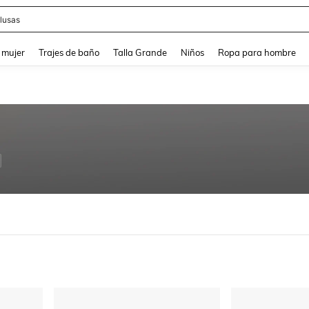
eans
and down arrow keys to navigate search Búsqueda reciente and Busca y Encuentr
 mujer
Trajes de baño
Talla Grande
Niños
Ropa para hombre