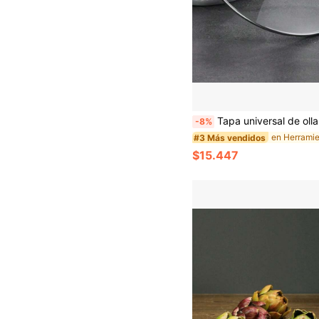
Tapa universal de olla de vidrio templado redonda - Tapa de sartén antivuelcos con perill
-8%
#3 Más vendidos
$15.447