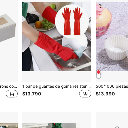
20 Piezas Cajas para Macarons con Ventana Transparente, Envase de Pastelería Blanco, Envase Pequeño para Empaque de Macarons, Pasteles, Galletas para Regalos de Boda, Postre
1 par de guantes de goma resistentes con puños extra largos, guantes de tipo manopla para lavar autos, adecuados para lavar platos, limpieza del hogar, jardinería, cocina, baño, hogar, proveedores del hogar
$13.790
$13.990