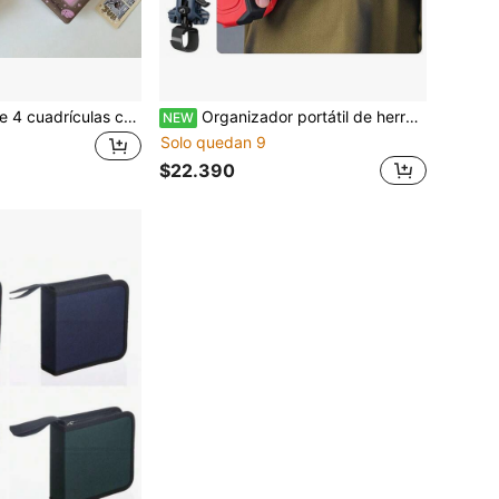
Álbum de fotos de 4 cuadrículas con diseño de alas de estrella, portador creativo de tarjetas fotográficas con 40 bolsillos para coleccionar tarjetas de ídolos, libreta de almacenamiento de facturas
Organizador portátil de herramientas con clip para cinturón, cierre automático, gancho de liberación rápida y alta dureza para uso de herramientas eléctricas
NEW
Solo quedan 9
$22.390