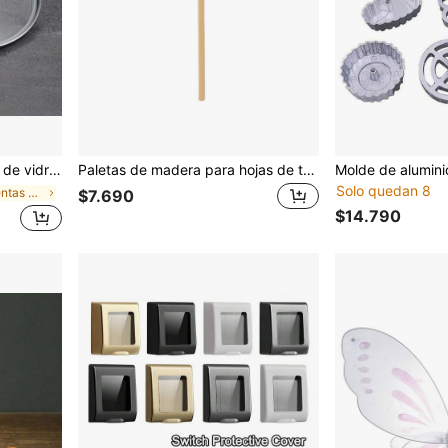
a visible, accesorios de cocina
Paletas de madera para hojas de té, matcha, cucharas, utensilio de cocina de bambú negro, gadget para especias, utensilios de cocina, de vuelta a la escuela
Solo quedan 8
en Herramientas de protección contra salpicaduras
$7.690
$14.790