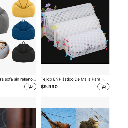
Funda grande para sofá sin relleno, silla puf, sofá holgado para adultos, funda de silla tatami esponjosa y transpirable, sin acolchado incluido
Tejido En Plástico De Malla Para Hacer Bolsas De Artesanía Diy, Material De Tejido Para Hacer Bolsas De Enganche Con Ganchillo De Rejilla De Plástico
$9.990