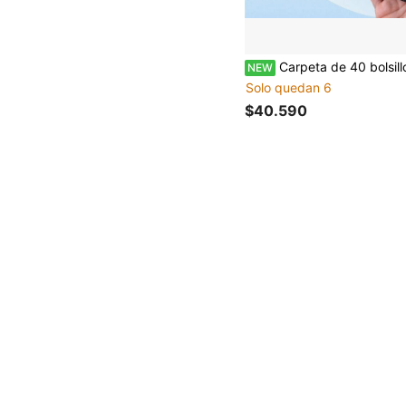
Carpeta de 40 bolsillos, álbum mini de una sola bolsa para tarjetas coleccionables, carpeta de cuero de diamante pequeña para protectores rígidos de 3x4, 
NEW
Solo quedan 6
$40.590