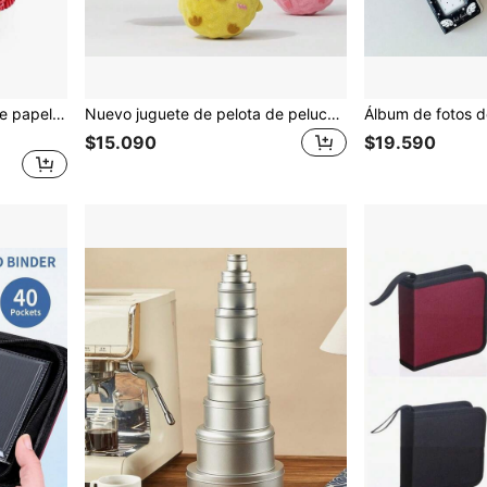
500/1000 piezas Moldes de papel de colores para cupcakes, magdalenas, tartas y decoración de fiestas, bodas y cumpleaños
Nuevo juguete de pelota de peluche de TPR para mascotas, resistente a mordeduras y lavable. Pelota de juguete con sonido de abeja, pollito y cerdito, de alta rebote y linda, para entrenamiento de mascotas
$15.090
$19.590