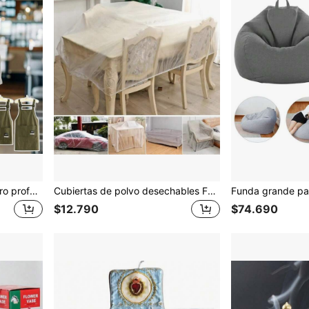
Nuevo delantal de peluquero profesional transpirable e impermeable, Delantal de cocina de 2 tamaños con bolsillo grande, Ropa de trabajo para peluquería
Cubiertas de polvo desechables Funda de polvo de muebles elástica Película de polvo de plástico Funda antipolvo para sofá para muebles, dormitorio, sofá, pintura de pared, protector de polvo
$12.790
$74.690