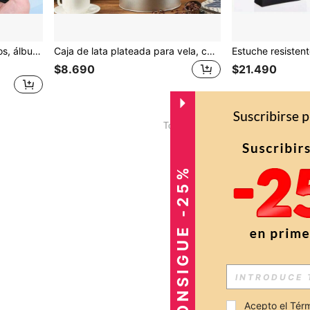
soporte portátil de tarjetas fotográficas TCG - Rojo
Caja de lata plateada para vela, caja de lata vacía portátil, caja de almacenamiento de artículos pequeños multicolor, almacenamiento de joyas
$8.690
$21.490
1
Total de 1 páginas
CONSIGUE -25%
Acepto el 
Térm