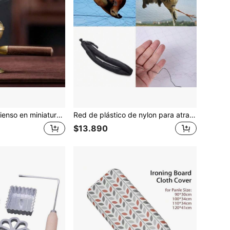
Quemador de incienso en miniatura de loto, de aleación con tres patas, con patrones calados, para ceremonia del té y decoración del hogar
Red de plástico de nylon para atrapar pájaros, red protectora anti pájaros para cultivos, estanques, árboles frutales, flores y jardín, herramienta de control de plagas
$13.890