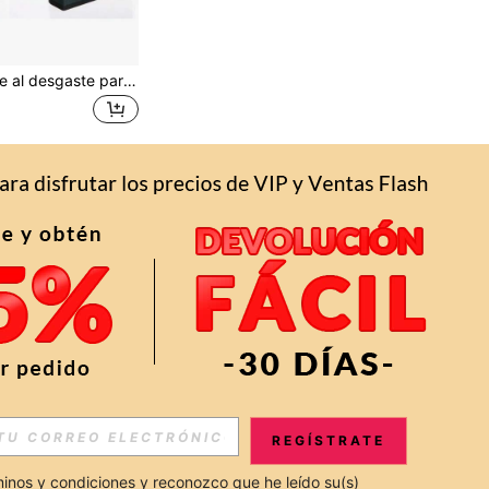
Estuche resistente al desgaste para CD, nuevo paquete de 40 portadas de álbumes de CD/DVD de Oxford, funda duradera y portátil para almacenamiento de discos
REGÍSTRATE
inos y condiciones
 y reconozco que he leído su(s) 