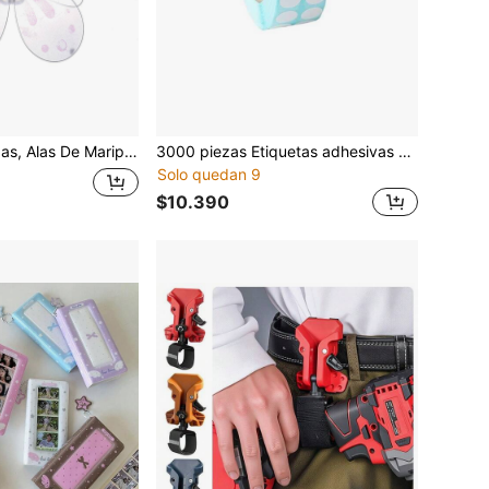
 Para Disfrazarse En Halloween Para Niños (22.4 Ancho X 17.7 Largo)
3000 piezas Etiquetas adhesivas de clasificación de diamantes para almacenamiento y distinción, accesorios y herramientas para pintura de diamantes, útiles escolares para volver a la escuela
Solo quedan 9
$10.390