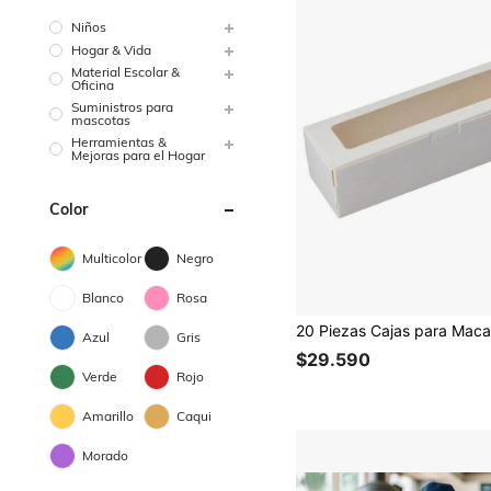
Niños
Hogar & Vida
Material Escolar &
Oficina
Suministros para
mascotas
Herramientas &
Mejoras para el Hogar
Color
Multicolor
Negro
Blanco
Rosa
Azul
Gris
$29.590
Verde
Rojo
Amarillo
Caqui
Morado