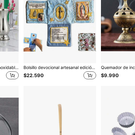
Jarrón de flores de acero inoxidable creativo, arreglo floral dorado, jarrón individual, maceta de flores, ornamento de jarrón
Bolsillo devocional artesanal edición de fe, bolsa de tela con forma de cruz, bolsillo devocional con imágenes de santos y oraciones
$22.590
$9.990