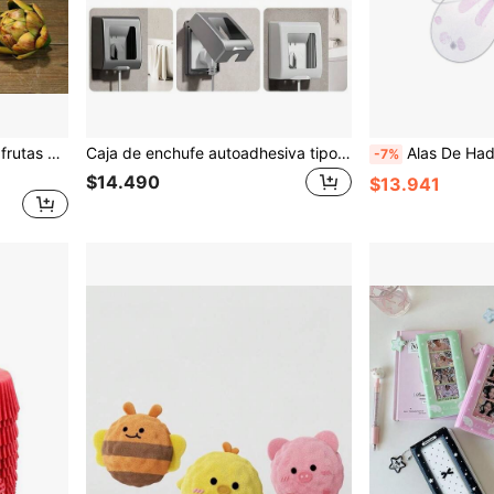
Alcachofa artificial grande, frutas y verduras falsas para decoración de cocina y hogar, alcachofas falsas
Caja de enchufe autoadhesiva tipo 86 a prueba de agua, cubierta de enchufe eléctrico a prueba de salpicaduras para baño, protección de interruptor de pared, caja a prueba de salpicaduras, Día de la Mujer, artículos esenciales de viaje, recuerdos de boda, Y2k, dormitorio, accesorios de coche para mujeres, decoración de cocina, decoración de cocina, artículos del hogar, regalo del Día de la Madre, decoración de dormitorio, jardín, decoración de cocina, verano, playa, artículos esenciales de viaje, decoración de habitación, Squishy, graduación
Alas De Hadas, Alas De Mariposa, Alas De Ángel
-7%
$14.490
$13.941