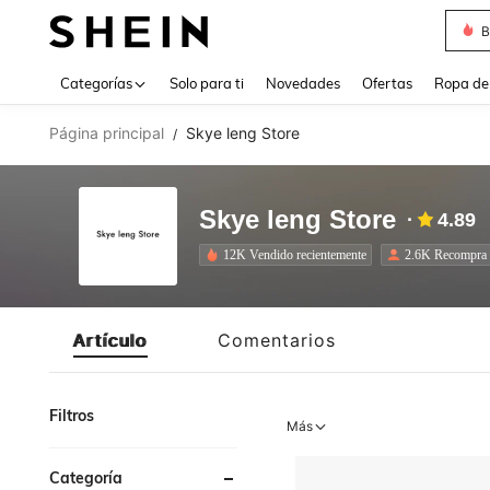
J
Use up 
Categorías
Solo para ti
Novedades
Ofertas
Ropa de
Página principal
Skye leng Store
/
Skye leng Store
4.89
12K Vendido recientemente
2.6K Recompra
Artículo
Comentarios
Filtros
Más
Categoría