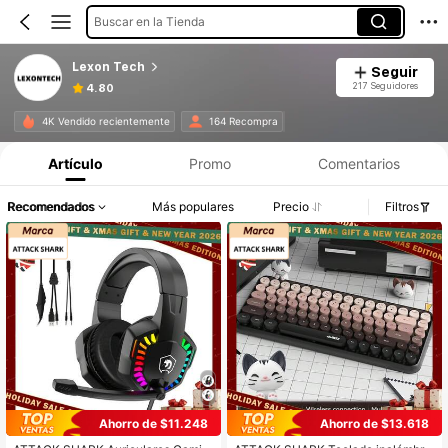
Buscar en la Tienda
Lexon Tech
Seguir
217 Seguidores
4.80
4K Vendido recientemente
164 Recompra
Artículo
Promo
Comentarios
Recomendados
Más populares
Precio
Filtros
Ahorro de $11.248
Ahorro de $13.618