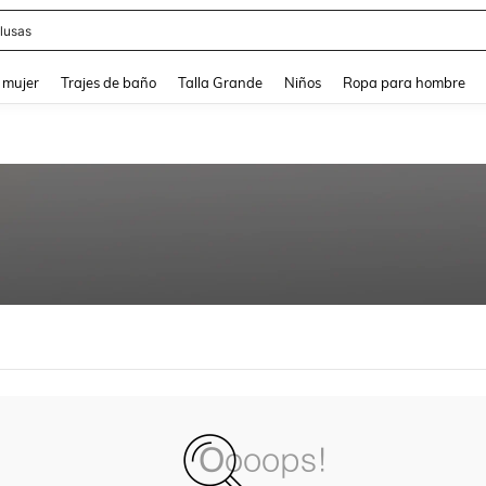
lusas
and down arrow keys to navigate search Búsqueda reciente and Busca y Encuentr
 mujer
Trajes de baño
Talla Grande
Niños
Ropa para hombre