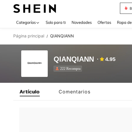
B
Use up 
Categorías
Solo para ti
Novedades
Ofertas
Ropa de
Página principal
QIANQIANN
/
QIANQIANN
4.95
222 Recompra
Artículo
Comentarios