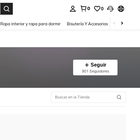
0
0
a. Press Enter to select.
Ropa interior y ropa para dormir
Bisutería Y Accesorios
Zapatos
H
Seguir
901 Seguidores